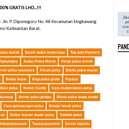
00% GRATIS LHO...!!!
Jik
 :
Jln. P. Diponegoro No. 48 Kecamatan Singkawang
je
cus
nsi Kalimantan Barat
.
c
PAND
 pulsa murah
Server pulsa terpercaya
Top auto Payment
Topautopay
Jualan Pulsa Murah
Harga pulsa murah
rver pulsa nusantara
Forum pulsa
Bisnis pulsa murah
h
Bebas bayar
Bagi pulsa gratis
Payfazz
likasi pulsa
Nomer Cantik
Cara mudah bisnis pulsa
gkawang
Server pulsa penipu
Bisnis pulsa tanpa modal
Cara gabung agen pulsa
Belajar bisnis pulsa
rah
Daftar master dealer pulsa
Topindo pulsa
pindopulsamurah
Topautopayment
Server topindo