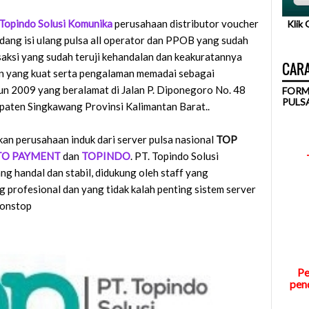
 Topindo Solusi Komunika
perusahaan distributor voucher
Klik
idang isi ulang pulsa all operator dan PPOB yang sudah
aksi yang sudah teruji kehandalan dan keakuratannya
CARA
men yang kuat serta pengalaman memadai sebagai
ahun 2009 yang beralamat di Jalan P. Diponegoro No. 48
FORM
PULS
aten Singkawang Provinsi Kalimantan Barat..
an perusahaan induk dari server pulsa nasional
TOP
TO PAYMENT
dan
TOPINDO
. PT. Topindo Solusi
g handal dan stabil, didukung oleh staff yang
profesional dan yang tidak kalah penting sistem server
Nonstop
Pe
pend