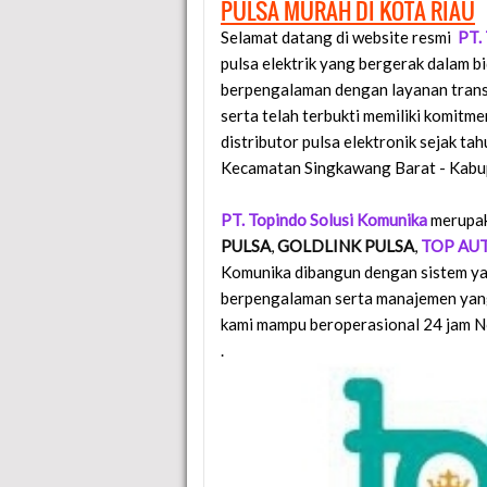
PULSA MURAH DI KOTA RIAU
Selamat datang di website resmi
PT.
pulsa elektrik yang bergerak dalam b
berpengalaman dengan layanan trans
serta telah terbukti memiliki komit
distributor pulsa elektronik sejak t
Kecamatan Singkawang Barat - Kabup
PT. Topindo Solusi Komunika
merupak
PULSA
,
GOLDLINK PULSA
,
TOP AU
Komunika dibangun dengan sistem yan
berpengalaman serta manajemen yang 
kami mampu beroperasional 24 jam 
.