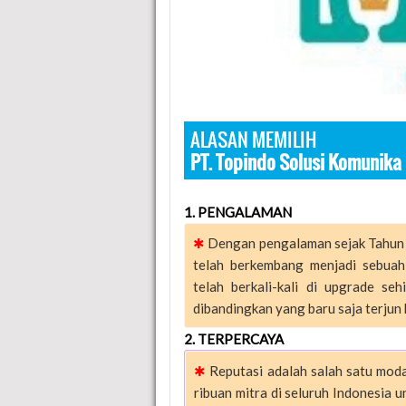
ALASAN MEMILIH
PT. Topindo Solusi Komunika
1. PENGALAMAN
✱
Dengan pengalaman sejak Tahun 
telah berkembang menjadi sebua
telah berkali-kali di upgrade se
dibandingkan yang baru saja terjun ke
2. TERPERCAYA
✱
Reputasi adalah salah satu moda
ribuan mitra di seluruh Indonesia u