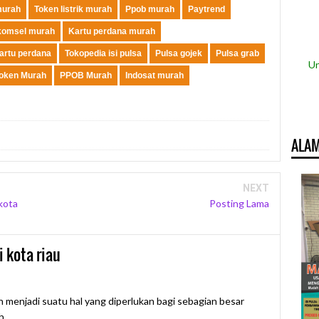
murah
Token listrik murah
Ppob murah
Paytrend
komsel murah
Kartu perdana murah
kartu perdana
Tokopedia isi pulsa
Pulsa gojek
Pulsa grab
Un
oken Murah
PPOB Murah
Indosat murah
ALAM
NEXT
kota
Posting Lama
i kota riau
h menjadi suatu hal yang diperlukan bagi sebagian besar
ih…