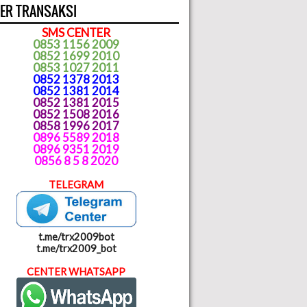
ER TRANSAKSI
SMS CENTER
0853 1156 2009
0852 1699 2010
0853 1027 2011
0852 1378 2013
0852 1381 2014
0852 1381 2015
0852 1508 2016
0858 1996 2017
0896 5589 2018
0896 9351 2019
0856 8 5 8 2020
TELEGRAM
t.me/trx2009bot
t.me/trx2009_bot
CENTER WHATSAPP