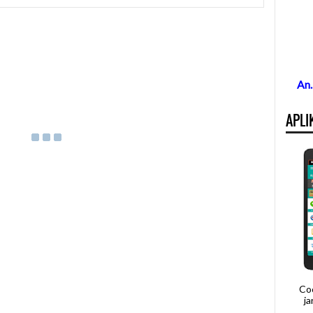
An
APLI
Co
j