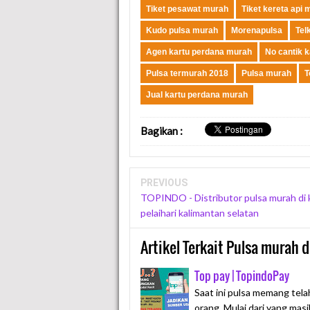
Tiket pesawat murah
Tiket kereta api 
Kudo pulsa murah
Morenapulsa
Tel
Agen kartu perdana murah
No cantik 
Pulsa termurah 2018
Pulsa murah
T
Jual kartu perdana murah
Bagikan
:
PREVIOUS
TOPINDO - Distributor pulsa murah di 
pelaihari kalimantan selatan
Artikel Terkait Pulsa murah d
Top pay | TopindoPay
Saat ini pulsa memang tela
orang. Mulai dari yang mas