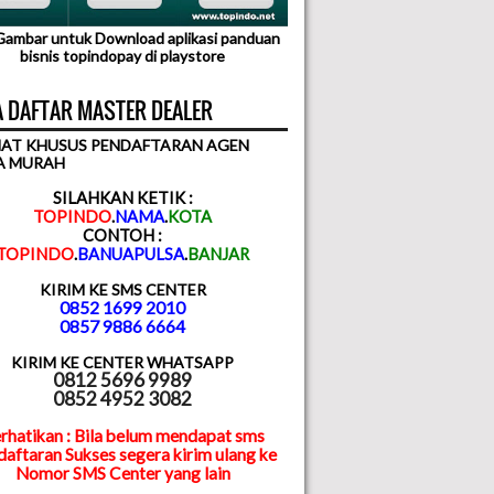
 Gambar untuk Download aplikasi panduan
bisnis topindopay di playstore
 DAFTAR MASTER DEALER
AT KHUSUS PENDAFTARAN AGEN
A MURAH
SILAHKAN KETIK :
TOPINDO
.
NAMA
.
KOTA
CONTOH :
TOPINDO
.
BANUAPULSA
.
BANJAR
KIRIM KE SMS CENTER
0852 1699 2010
0857 9886 6664
KIRIM KE CENTER WHATSAPP
0812 5696 9989
0852 4952 3082
rhatikan : Bila belum mendapat sms
aftaran Sukses segera kirim ulang ke
Nomor SMS Center yang lain