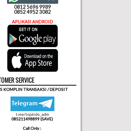
0812 5696 9989
0852 4952 3082
APLIKASI ANDROID
OMER SERVICE
S KOMPLIN TRANSAKSI / DEPOSIT
t.me/topindo_adm
085211498899 (SAVE)
Call Only :