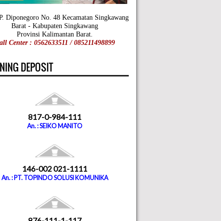
 P. Diponegoro No. 48 Kecamatan Singkawang
Barat - Kabupaten Singkawang
Provinsi Kalimantan Barat.
all Center : 0562633511 / 085211498899
NING DEPOSIT
817-0-984-111
An. : SEIKO MANITO
146-002 021-1111
An. : PT. TOPINDO SOLUSI KOMUNIKA
876-111-1-117