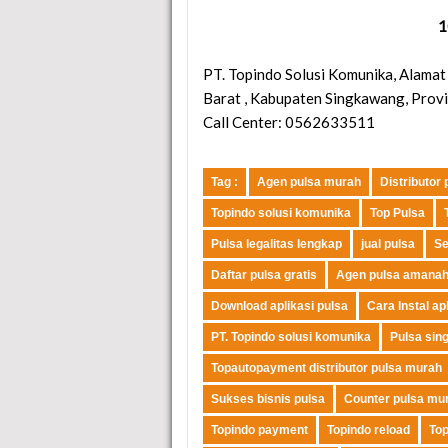
1
PT. Topindo Solusi Komunika
, Alamat
Barat
,
Kabupaten Singkawang
,
Provi
Call Center: 0562633511
Tag :
Agen pulsa murah
Distributor
Topindo solusi komunika
Top Pulsa
Pulsa legalitas lengkap
jual pulsa
Se
Daftar pulsa gratis
Agen pulsa amana
Download aplikasi pulsa
Cara Instal ap
PT. Topindo solusi komunika
Pulsa sin
Topautopayment distributor pulsa murah
Sukses bisnis pulsa
Counter pulsa mu
Topindo payment
Topindo reload
To