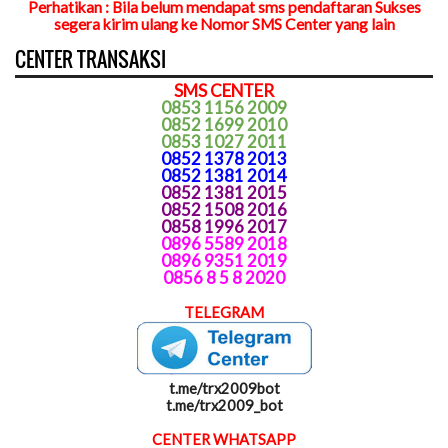
Perhatikan : Bila belum mendapat sms pendaftaran Sukses
segera kirim ulang ke Nomor SMS Center yang lain
CENTER TRANSAKSI
SMS CENTER
0853 1156 2009
0852 1699 2010
0853 1027 2011
0852 1378 2013
0852 1381 2014
0852 1381 2015
0852 1508 2016
0858 1996 2017
0896 5589 2018
0896 9351 2019
0856 8 5 8 2020
TELEGRAM
t.me/trx2009bot
t.me/trx2009_bot
CENTER WHATSAPP