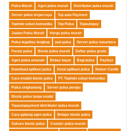
Pulsa Murah
Agen pulsa murah
Distributor pulsa murah
Server pulsa terpercaya
Top auto Payment
Topindo solusi komunika
Top Pulsa
Topautopay
Jualan Pulsa Murah
Harga pulsa murah
Pulsa legalitas lengkap
jual pulsa
Server pulsa nusantara
Forum pulsa
Bisnis pulsa murah
Daftar pulsa gratis
Agen pulsa amanah
Bebas bayar
Bagi pulsa
Payfazz
Download aplikasi pulsa
Instal aplikasi pulsa
Nomer Cantik
Cara mudah bisnis pulsa
PT. Topindo solusi komunika
Pulsa singkawang
Server pulsa penipu
Bisnis pulsa tanpa modal
Topautopayment distributor pulsa murah
Cara gabung agen pulsa
Belajar bisnis pulsa
Sukses bisnis pulsa
Counter pulsa murah