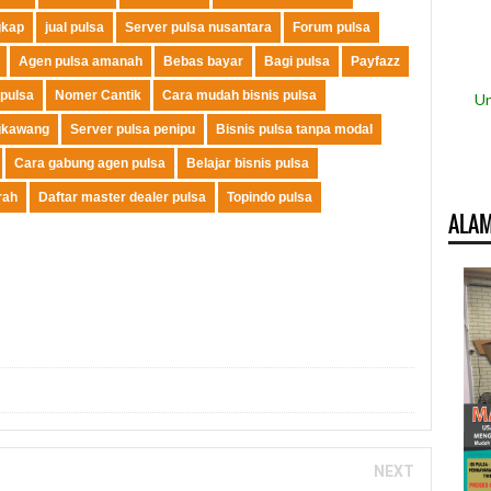
gkap
jual pulsa
Server pulsa nusantara
Forum pulsa
Agen pulsa amanah
Bebas bayar
Bagi pulsa
Payfazz
 pulsa
Nomer Cantik
Cara mudah bisnis pulsa
Un
gkawang
Server pulsa penipu
Bisnis pulsa tanpa modal
Cara gabung agen pulsa
Belajar bisnis pulsa
rah
Daftar master dealer pulsa
Topindo pulsa
ALAM
NEXT