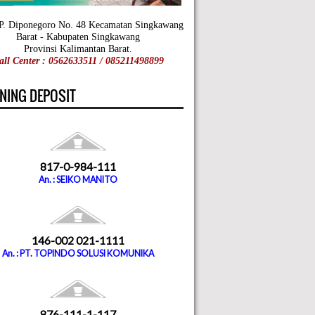
 P. Diponegoro No. 48 Kecamatan Singkawang
Barat - Kabupaten Singkawang
Provinsi Kalimantan Barat.
all Center : 0562633511 / 085211498899
NING DEPOSIT
817-0-984-111
An. : SEIKO MANITO
146-002 021-1111
An. : PT. TOPINDO SOLUSI KOMUNIKA
876-111-1-117