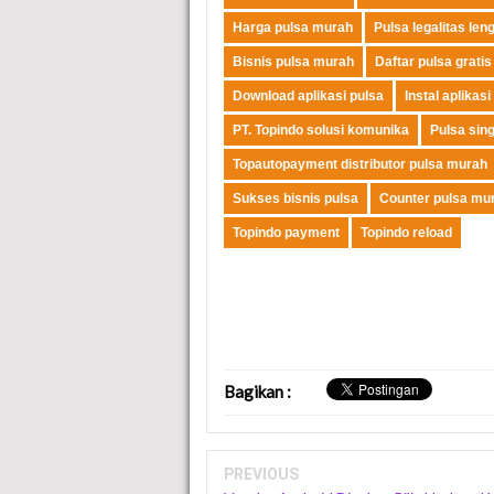
Harga pulsa murah
Pulsa legalitas len
Bisnis pulsa murah
Daftar pulsa gratis
Download aplikasi pulsa
Instal aplikasi
PT. Topindo solusi komunika
Pulsa sin
Topautopayment distributor pulsa murah
Sukses bisnis pulsa
Counter pulsa mu
Topindo payment
Topindo reload
Bagikan
:
PREVIOUS