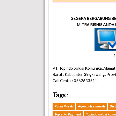
SEGERA BERGABUNG BE
MITRA BISNIS ANDA 
1
PT. Topindo Solusi Komunika
, Alamat
Barat
,
Kabupaten Singkawang
,
Provi
Call Center: 0562633511
Tags
:
Pulsa Murah
Agen pulsa murah
Dist
Top auto Payment
Topindo solusi komu