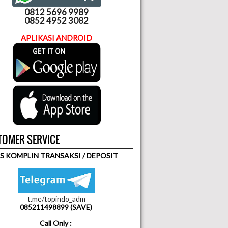
0812 5696 9989
0852 4952 3082
APLIKASI ANDROID
OMER SERVICE
S KOMPLIN TRANSAKSI / DEPOSIT
t.me/topindo_adm
085211498899 (SAVE)
Call Only :