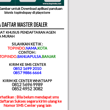
 Gambar untuk Download aplikasi panduan
bisnis topindopay di playstore
 DAFTAR MASTER DEALER
AT KHUSUS PENDAFTARAN AGEN
A MURAH
SILAHKAN KETIK :
TOPINDO
.
NAMA
.
KOTA
CONTOH :
TOPINDO
.
BANUAPULSA
.
BANJAR
KIRIM KE SMS CENTER
0852 1699 2010
0857 9886 6664
KIRIM KE CENTER WHATSAPP
0812 5696 9989
0852 4952 3082
rhatikan : Bila belum mendapat sms
aftaran Sukses segera kirim ulang ke
Nomor SMS Center yang lain