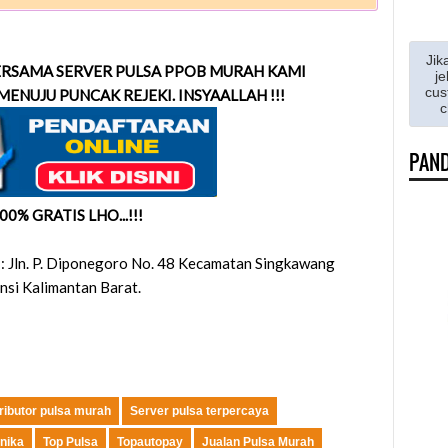
Jik
RSAMA SERVER PULSA PPOB MURAH KAMI
je
cus
MENUJU PUNCAK REJEKI. INSYAALLAH !!!
c
PAND
00% GRATIS LHO...!!!
 :
Jln. P. Diponegoro No. 48 Kecamatan Singkawang
nsi Kalimantan Barat
.
ributor pulsa murah
Server pulsa terpercaya
nika
Top Pulsa
Topautopay
Jualan Pulsa Murah