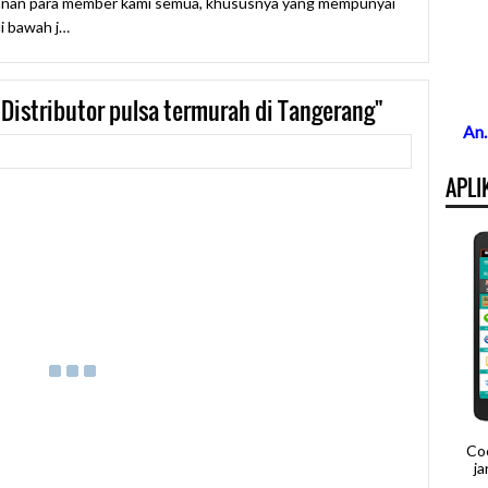
an para member kami semua, khususnya yang mempunyai
di bawah j…
Distributor pulsa termurah di Tangerang"
An
APLI
Co
j