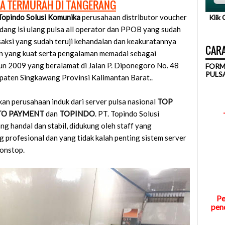
SA TERMURAH DI TANGERANG
Topindo Solusi Komunika
perusahaan distributor voucher
Klik
idang isi ulang pulsa all operator dan PPOB yang sudah
aksi yang sudah teruji kehandalan dan keakuratannya
CARA
men yang kuat serta pengalaman memadai sebagai
ahun 2009 yang beralamat di Jalan P. Diponegoro No. 48
FORM
PULS
aten Singkawang Provinsi Kalimantan Barat..
an perusahaan induk dari server pulsa nasional
TOP
TO PAYMENT
dan
TOPINDO
. PT. Topindo Solusi
g handal dan stabil, didukung oleh staff yang
profesional dan yang tidak kalah penting sistem server
onstop.
Pe
pend