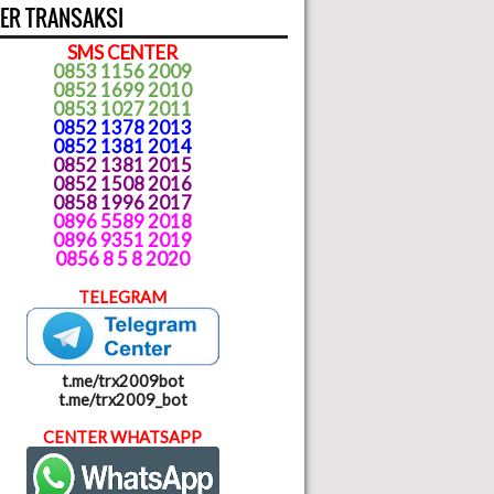
ER TRANSAKSI
SMS CENTER
0853 1156 2009
0852 1699 2010
0853 1027 2011
0852 1378 2013
0852 1381 2014
0852 1381 2015
0852 1508 2016
0858 1996 2017
0896 5589 2018
0896 9351 2019
0856 8 5 8 2020
TELEGRAM
t.me/trx2009bot
t.me/trx2009_bot
CENTER WHATSAPP