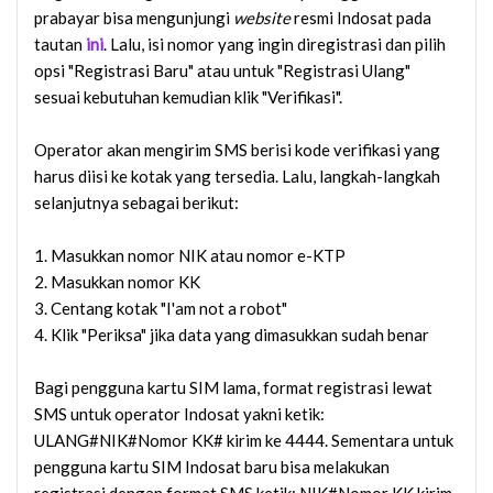
prabayar bisa mengunjungi
website
resmi Indosat pada
tautan
ini
. Lalu, isi nomor yang ingin diregistrasi dan pilih
opsi "Registrasi Baru" atau untuk "Registrasi Ulang"
sesuai kebutuhan kemudian klik "Verifikasi".
Operator akan mengirim SMS berisi kode verifikasi yang
harus diisi ke kotak yang tersedia. Lalu, langkah-langkah
selanjutnya sebagai berikut:
1. Masukkan nomor NIK atau nomor e-KTP
2. Masukkan nomor KK
3. Centang kotak "I'am not a robot"
4. Klik "Periksa" jika data yang dimasukkan sudah benar
Bagi pengguna kartu SIM lama, format registrasi lewat
SMS untuk operator Indosat yakni ketik:
ULANG#NIK#Nomor KK# kirim ke 4444. Sementara untuk
pengguna kartu SIM Indosat baru bisa melakukan
registrasi dengan format SMS ketik: NIK#Nomor KK kirim