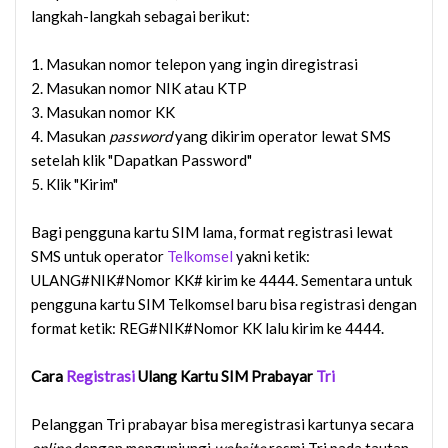
langkah-langkah sebagai berikut:
1. Masukan nomor telepon yang ingin diregistrasi
2. Masukan nomor NIK atau KTP
3. Masukan nomor KK
4. Masukan
password
yang dikirim operator lewat SMS
setelah klik "Dapatkan Password"
5. Klik "Kirim"
Bagi pengguna kartu SIM lama, format registrasi lewat
SMS untuk operator
Telkomsel
yakni ketik:
ULANG#NIK#Nomor KK# kirim ke 4444. Sementara untuk
pengguna kartu SIM Telkomsel baru bisa registrasi dengan
format ketik: REG#NIK#Nomor KK lalu kirim ke 4444.
Cara
Registrasi
Ulang Kartu SIM Prabayar
Tri
Pelanggan Tri prabayar bisa meregistrasi kartunya secara
online
dengan mengunjungi
website
resmi Tri pada tautan