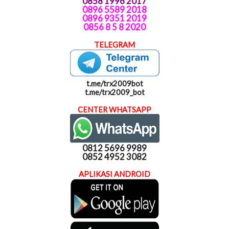
0858 1996 2017
0896 5589 2018
0896 9351 2019
0856 8 5 8 2020
TELEGRAM
t.me/trx2009bot
t.me/trx2009_bot
CENTER WHATSAPP
0812 5696 9989
0852 4952 3082
APLIKASI ANDROID