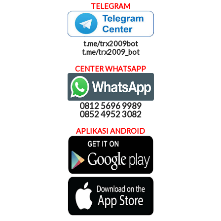
TELEGRAM
t.me/trx2009bot
t.me/trx2009_bot
CENTER WHATSAPP
0812 5696 9989
0852 4952 3082
APLIKASI ANDROID