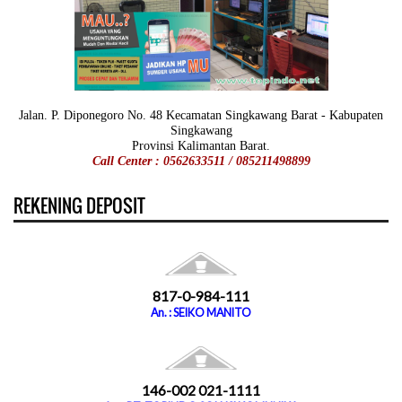
Jalan. P. Diponegoro No. 48 Kecamatan Singkawang Barat - Kabupaten
Singkawang
Provinsi Kalimantan Barat.
Call Center : 0562633511 / 085211498899
REKENING DEPOSIT
817-0-984-111
An. : SEIKO MANITO
146-002 021-1111