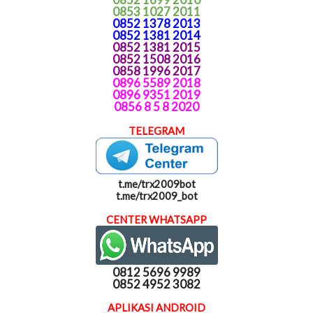
0853 1027 2011
0852 1378 2013
0852 1381 2014
0852 1381 2015
0852 1508 2016
0858 1996 2017
0896 5589 2018
0896 9351 2019
0856 8 5 8 2020
TELEGRAM
t.me/trx2009bot
t.me/trx2009_bot
CENTER WHATSAPP
0812 5696 9989
0852 4952 3082
APLIKASI ANDROID