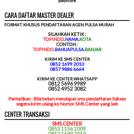
playstore
CARA DAFTAR MASTER DEALER
FORMAT KHUSUS PENDAFTARAN AGEN PULSA MURAH
SILAHKAN KETIK :
TOPINDO
.
NAMA
.
KOTA
CONTOH :
TOPINDO
.
BANUAPULSA
.
BANJAR
KIRIM KE SMS CENTER
0852 1699 2010
0857 9886 6664
KIRIM KE CENTER WHATSAPP
0812 5696 9989
0852 4952 3082
Perhatikan : Bila belum mendapat sms pendaftaran Sukses
segera kirim ulang ke Nomor SMS Center yang lain
CENTER TRANSAKSI
SMS CENTER
0853 1156 2009
0852 1699 2010