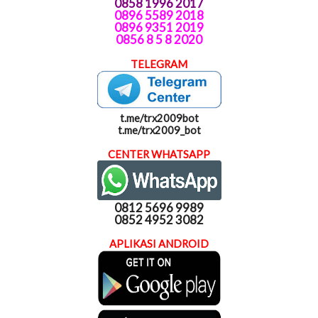
0858 1996 2017
0896 5589 2018
0896 9351 2019
0856 8 5 8 2020
TELEGRAM
t.me/trx2009bot
t.me/trx2009_bot
CENTER WHATSAPP
0812 5696 9989
0852 4952 3082
APLIKASI ANDROID