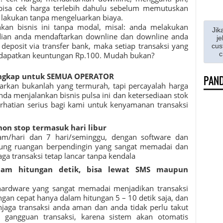
 bisa cek harga terlebih dahulu sebelum memutuskan
a lakukan tanpa mengeluarkan biaya.
nkan bisnis ini tanpa modal, misal: anda melakukan
Jik
ian anda mendaftarkan downline dan downline anda
je
deposit via transfer bank, maka setiap transaksi yang
cus
c
ndapatkan keuntungan Rp.100. Mudah bukan?
ngkap untuk SEMUA OPERATOR
PAND
rkan bukanlah yang termurah, tapi percayalah harga
da menjalankan bisnis pulsa ini dan ketersediaan stok
erhatian serius bagi kami untuk kenyamanan transaksi
non stop termasuk hari libur
am/hari dan 7 hari/seminggu, dengan software dan
ung ruangan berpendingin yang sangat memadai dan
jaga transaksi tetap lancar tanpa kendala
alam hitungan detik, bisa lewat SMS maupun
hardware yang sangat memadai menjadikan transaksi
gan cepat hanya dalam hitungan 5 – 10 detik saja, dan
jaga transaksi anda aman dan anda tidak perlu takut
 gangguan transaksi, karena sistem akan otomatis