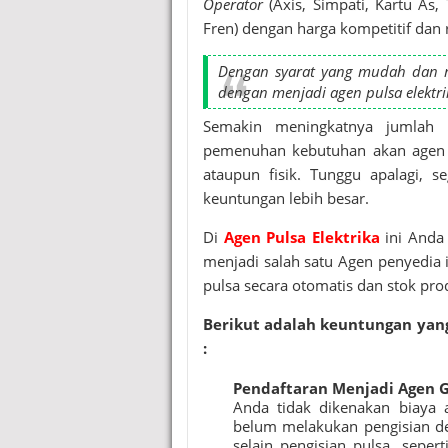
Operator
(Axis, Simpati, Kartu As,
Fren) dengan harga kompetitif dan 
Dengan syarat yang mudah dan mu
dengan menjadi agen pulsa elektri
Semakin meningkatnya jumlah p
pemenuhan kebutuhan akan agen pe
ataupun fisik. Tunggu apalagi,
keuntungan lebih besar.
Di
Agen Pulsa Elektrika
ini Anda
menjadi salah satu Agen penyedia i
pulsa secara otomatis dan stok pr
Berikut adalah keuntungan yan
:
Pendaftaran Menjadi Agen 
Anda tidak dikenakan biaya 
belum melakukan pengisian dep
selain pengisian pulsa, seper