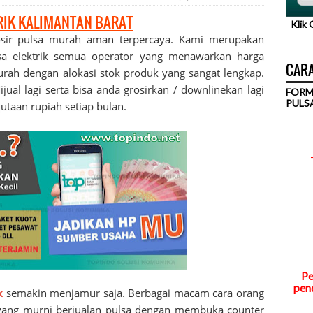
RIK KALIMANTAN BARAT
Klik
osir
pulsa murah
aman terpercaya. Kami merupakan
lsa elektrik semua operator yang menawarkan harga
CARA
urah dengan alokasi stok produk yang sangat lengkap.
jual lagi serta bisa anda grosirkan / downlinekan lagi
FORM
PULS
utaan rupiah setiap bulan.
Pe
pend
k
semakin menjamur saja. Berbagai macam cara orang
a yang murni berjualan pulsa dengan membuka counter