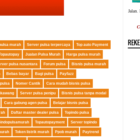
Jalan.
C
REKE
 pulsa murah
Server pulsa terpercaya
Top auto Payment
Topautopay
Jualan Pulsa Murah
Harga pulsa murah
rver pulsa nusantara
Forum pulsa
Bisnis pulsa murah
h
Bebas bayar
Bagi pulsa
Payfazz
 pulsa
Nomer Cantik
Cara mudah bisnis pulsa
gkawang
Server pulsa penipu
Bisnis pulsa tanpa modal
Cara gabung agen pulsa
Belajar bisnis pulsa
rah
Daftar master dealer pulsa
Topindo pulsa
pindopulsamurah
Topautopayment
Server topindo
murah
Token listrik murah
Ppob murah
Paytrend