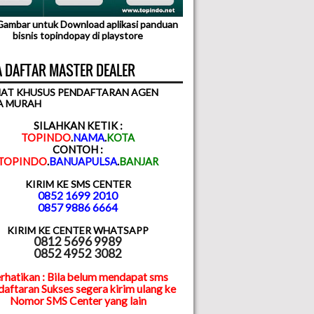
 Gambar untuk Download aplikasi panduan
bisnis topindopay di playstore
 DAFTAR MASTER DEALER
AT KHUSUS PENDAFTARAN AGEN
A MURAH
SILAHKAN KETIK :
TOPINDO
.
NAMA
.
KOTA
CONTOH :
TOPINDO
.
BANUAPULSA
.
BANJAR
KIRIM KE SMS CENTER
0852 1699 2010
0857 9886 6664
KIRIM KE CENTER WHATSAPP
0812 5696 9989
0852 4952 3082
rhatikan : Bila belum mendapat sms
aftaran Sukses segera kirim ulang ke
Nomor SMS Center yang lain