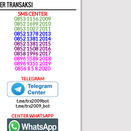
ER TRANSAKSI
SMS CENTER
0853 1156 2009
0852 1699 2010
0853 1027 2011
0852 1378 2013
0852 1381 2014
0852 1381 2015
0852 1508 2016
0858 1996 2017
0896 5589 2018
0896 9351 2019
0856 8 5 8 2020
TELEGRAM
t.me/trx2009bot
t.me/trx2009_bot
CENTER WHATSAPP