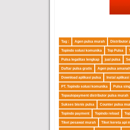
Tag :
Agen pulsa murah
Distributor
Topindo solusi komunika
Top Pulsa
Pulsa legalitas lengkap
jual pulsa
Se
Daftar pulsa gratis
Agen pulsa amana
Download aplikasi pulsa
Instal aplikasi
PT. Topindo solusi komunika
Pulsa sin
Topautopayment distributor pulsa murah
Sukses bisnis pulsa
Counter pulsa mu
Topindo payment
Topindo reload
To
Tiket pesawat murah
Tiket kereta api 