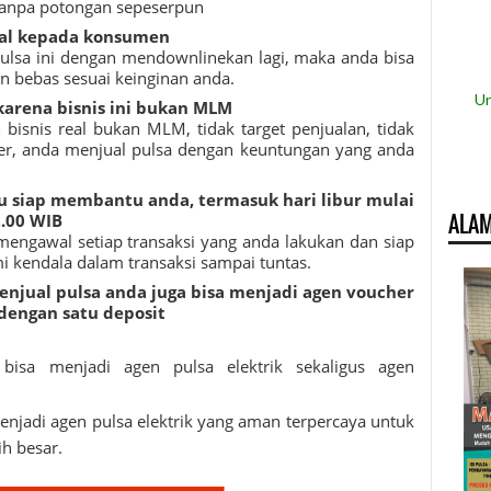
tanpa potongan sepeserpun
ual kepada konsumen
pulsa ini dengan mendownlinekan lagi, maka anda bisa
n bebas sesuai keinginan anda.
Un
karena bisnis ini bukan MLM
ah bisnis real bukan MLM, tidak target penjualan, tidak
r, anda menjual pulsa dengan keuntungan yang anda
lu siap membantu anda, termasuk hari libur mulai
ALAM
2.00 WIB
mengawal setiap transaksi yang anda lakukan dan siap
 kendala dalam transaksi sampai tuntas.
 menjual pulsa anda juga bisa menjadi agen voucher
 dengan satu deposit
bisa menjadi agen pulsa elektrik sekaligus agen
jadi agen pulsa elektrik yang aman terpercaya untuk
h besar.