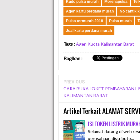
Kudo pulsa murah
Morenapulsa
Tel
Agen kartu perdana murah
No cantik 
Pulsa termurah 2018
Pulsa murah
T
Jual kartu perdana murah
Tags :
Agen Kuota Kalimantan Barat
Bagikan
:
PREVIOUS
CARA BUKA LOKET PEMBAYARAN LI
KALIMANTAN BARAT
Artikel Terkait ALAMAT SE
ISI TOKEN LISTRIK MUR
Selamat datang di web res
perusahaan distributo…