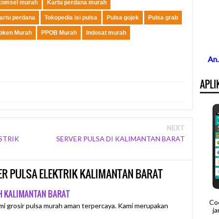
komsel murah
Kartu perdana murah
kartu perdana
Tokopedia isi pulsa
Pulsa gojek
Pulsa grab
oken Murah
PPOB Murah
Indosat murah
An
APLI
NEXT
STRIK
SERVER PULSA DI KALIMANTAN BARAT
RVER PULSA ELEKTRIK KALIMANTAN BARAT
AH KALIMANTAN BARAT
Co
mi grosir pulsa murah aman terpercaya. Kami merupakan
j