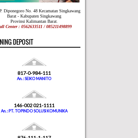
 P. Diponegoro No. 48 Kecamatan Singkawang
Barat - Kabupaten Singkawang
Provinsi Kalimantan Barat.
all Center : 0562633511 / 085211498899
NING DEPOSIT
817-0-984-111
An. : SEIKO MANITO
146-002 021-1111
An. : PT. TOPINDO SOLUSI KOMUNIKA
876-111-1-117