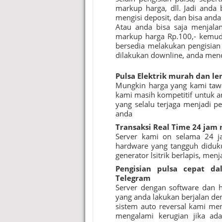
markup harga, dll. Jadi anda
mengisi deposit, dan bisa and
Atau anda bisa saja menjala
markup harga Rp.100,- kemud
bersedia melakukan pengisian 
dilakukan downline, anda me
Pulsa Elektrik murah
dan le
Mungkin harga yang kami tawa
kami masih kompetitif untuk an
yang selalu terjaga menjadi p
anda
Transaksi Real Time 24 jam 
Server kami on selama 24 j
hardware yang tangguh diduk
generator lsitrik berlapis, men
Pengisian pulsa cepat d
Telegram
Server dengan software dan 
yang anda lakukan berjalan den
sistem auto reversal kami men
mengalami kerugian jika ada