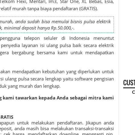
 Telkom Flexi, Mentari, Im3, Star One, XL Bebas, Esia,
relatif murah tanpa biaya pendaftaran (GRATIS).
rah, anda sudah bisa memulai bisnis pulsa elektrik
k, minimal deposit hanya Rp.50.000,-.
engguna telepon seluler di Indonesia menuntut
nyedia layanan isi ulang pulsa baik secara elektrik
 segera bergabung bersama kami untuk mendapatkan
 akan mendapatkan kebutuhan yang diperlukan untuk
si ulang pulsa secara lengkap yaitu software pengisian
CUST
oduk yang murah dan lengkap.
C
g kami tawarkan kepada Anda sebagai mitra kami
GRATIS
apapun untuk melakukan pendaftaran. Jikapun anda
osit, anda masih bisa melakukan transaksi-transaksi
ti: cek harga, mendaftarkan downline, mengganti pin,