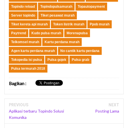
Topindo reload
Topindopulsamurah
Topautopayment
Server topindo
Tiket pesawat murah
Tiket kereta api murah
Token listrik murah
Ppob murah
Paytrend
Kudo pulsa murah
Morenapulsa
Telkomsel murah
Kartu perdana murah
Agen kartu perdana murah
No cantik kartu perdana
Tokopedia isi pulsa
Pulsa gojek
Pulsa grab
Pulsa termurah 2018
Bagikan
:
PREVIOUS
NEXT
Aplikasi terbaru Topindo Solusi
Posting Lama
Komunika