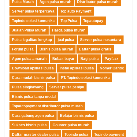
Pulsa Murah
Agen pulsa murah
Distributor pulsa murah
Server pulsa terpercaya
Top auto Payment
Topindo solusi komunika
Top Pulsa
Topautopay
Jualan Pulsa Murah
Harga pulsa murah
Pulsa legalitas lengkap
jual pulsa
Server pulsa nusantara
Forum pulsa
Bisnis pulsa murah
Daftar pulsa gratis
Agen pulsa amanah
Bebas bayar
Bagi pulsa
Payfazz
Download aplikasi pulsa
Instal aplikasi pulsa
Nomer Cantik
Cara mudah bisnis pulsa
PT. Topindo solusi komunika
Pulsa singkawang
Server pulsa penipu
Bisnis pulsa tanpa modal
Topautopayment distributor pulsa murah
Cara gabung agen pulsa
Belajar bisnis pulsa
Sukses bisnis pulsa
Counter pulsa murah
Daftar master dealer pulsa
Topindo pulsa
Topindo payment