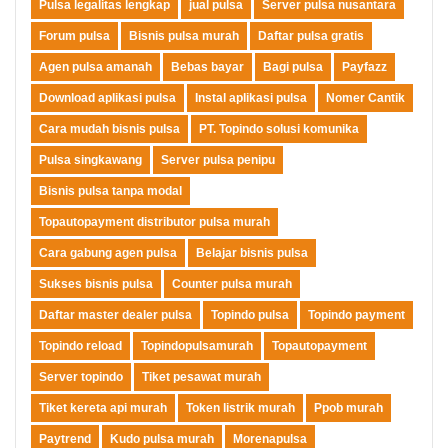
Pulsa legalitas lengkap
jual pulsa
Server pulsa nusantara
Forum pulsa
Bisnis pulsa murah
Daftar pulsa gratis
Agen pulsa amanah
Bebas bayar
Bagi pulsa
Payfazz
Download aplikasi pulsa
Instal aplikasi pulsa
Nomer Cantik
Cara mudah bisnis pulsa
PT. Topindo solusi komunika
Pulsa singkawang
Server pulsa penipu
Bisnis pulsa tanpa modal
Topautopayment distributor pulsa murah
Cara gabung agen pulsa
Belajar bisnis pulsa
Sukses bisnis pulsa
Counter pulsa murah
Daftar master dealer pulsa
Topindo pulsa
Topindo payment
Topindo reload
Topindopulsamurah
Topautopayment
Server topindo
Tiket pesawat murah
Tiket kereta api murah
Token listrik murah
Ppob murah
Paytrend
Kudo pulsa murah
Morenapulsa