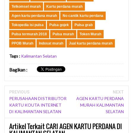
Telkomsel murah
Kartu perdana murah
Agen kartu perdana murah
No cantik kartu perdana
Tokopedia isi pulsa
Pulsa gojek
Pulsa grab
Pulsa termurah 2018
Pulsa murah
Token Murah
PPOB Murah
Indosat murah
Jual kartu perdana murah
Tags :
Kalimantan Selatan
Bagikan
:
PREVIOUS
NEXT
PERUSAHAAN DISTRIBUTOR
AGEN KARTU PERDANA
KARTU KOUTA INTERNET
MURAH KALIMANTAN
DI KALIMANTAN SELATAN
SELATAN
Artikel Terkait CARI AGEN KARTU PERDANA DI