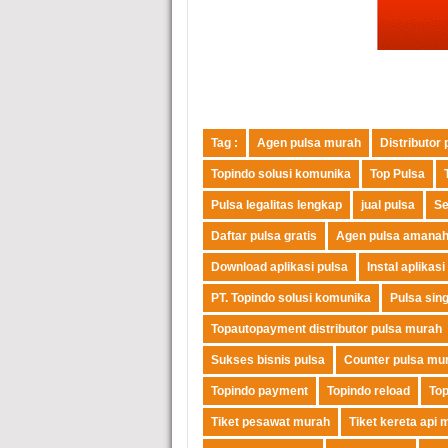
Tag :
Agen pulsa murah
Distributor
Topindo solusi komunika
Top Pulsa
Pulsa legalitas lengkap
jual pulsa
Se
Daftar pulsa gratis
Agen pulsa amana
Download aplikasi pulsa
Instal aplikasi
PT. Topindo solusi komunika
Pulsa sin
Topautopayment distributor pulsa murah
Sukses bisnis pulsa
Counter pulsa mu
Topindo payment
Topindo reload
To
Tiket pesawat murah
Tiket kereta api 