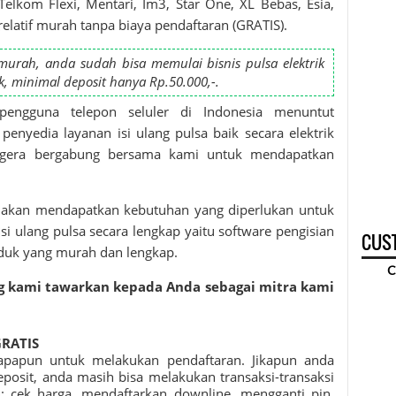
 Telkom Flexi, Mentari, Im3, Star One, XL Bebas, Esia,
relatif murah tanpa biaya pendaftaran (GRATIS).
rah, anda sudah bisa memulai bisnis pulsa elektrik
k, minimal deposit hanya Rp.50.000,-.
engguna telepon seluler di Indonesia menuntut
nyedia layanan isi ulang pulsa baik secara elektrik
 segera bergabung bersama kami untuk mendapatkan
 akan mendapatkan kebutuhan yang diperlukan untuk
si ulang pulsa secara lengkap yaitu software pengisian
CUST
oduk yang murah dan lengkap.
C
g kami tawarkan kepada Anda sebagai mitra kami
GRATIS
apapun untuk melakukan pendaftaran. Jikapun anda
osit, anda masih bisa melakukan transaksi-transaksi
ti: cek harga, mendaftarkan downline, mengganti pin,