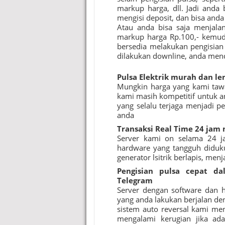
markup harga, dll. Jadi anda
mengisi deposit, dan bisa and
Atau anda bisa saja menjala
markup harga Rp.100,- kemud
bersedia melakukan pengisian 
dilakukan downline, anda me
Pulsa Elektrik murah
dan le
Mungkin harga yang kami tawa
kami masih kompetitif untuk an
yang selalu terjaga menjadi p
anda
Transaksi Real Time 24 jam 
Server kami on selama 24 j
hardware yang tangguh diduk
generator lsitrik berlapis, men
Pengisian pulsa cepat d
Telegram
Server dengan software dan 
yang anda lakukan berjalan den
sistem auto reversal kami men
mengalami kerugian jika ada