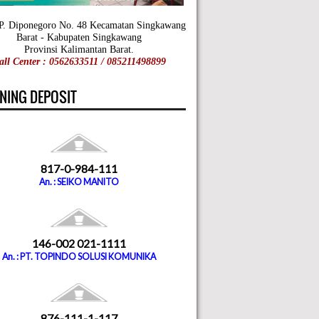
 P. Diponegoro No. 48 Kecamatan Singkawang
Barat - Kabupaten Singkawang
Provinsi Kalimantan Barat.
all Center : 0562633511 / 085211498899
NING DEPOSIT
817-0-984-111
An. : SEIKO MANITO
146-002 021-1111
An. : PT. TOPINDO SOLUSI KOMUNIKA
876-111-1-117