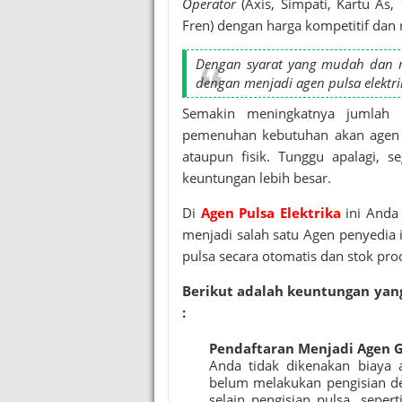
Operator
(Axis, Simpati, Kartu As,
Fren) dengan harga kompetitif dan 
Dengan syarat yang mudah dan mu
dengan menjadi agen pulsa elektri
Semakin meningkatnya jumlah p
pemenuhan kebutuhan akan agen pe
ataupun fisik. Tunggu apalagi,
keuntungan lebih besar.
Di
Agen Pulsa Elektrika
ini Anda
menjadi salah satu Agen penyedia i
pulsa secara otomatis dan stok pr
Berikut adalah keuntungan yan
:
Pendaftaran Menjadi Agen 
Anda tidak dikenakan biaya 
belum melakukan pengisian dep
selain pengisian pulsa, seper