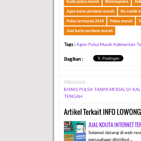
Kudo pulsa murah
Morenapulsa
Tel
Agen kartu perdana murah
No cantik 
Pulsa termurah 2018
Pulsa murah
T
Jual kartu perdana murah
Tags :
Agen Pulsa Murah Kalimantan T
Bagikan
:
PREVIOUS
BISNIS PULSA TANPA MODAL DI KA
TENGAH
Artikel Terkait INFO LOWO
JUAL KOUTA INTERNET T
Selamat datang di web res
perusahaan distribut…