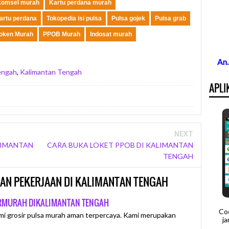
komsel murah
Kartu perdana murah
kartu perdana
Tokopedia isi pulsa
Pulsa gojek
Pulsa grab
oken Murah
PPOB Murah
Indosat murah
An
engah
,
Kalimantan Tengah
APLI
NEXT
LIMANTAN
CARA BUKA LOKET PPOB DI KALIMANTAN
TENGAH
NGAN PEKERJAAN DI KALIMANTAN TENGAH
ERMURAH DIKALIMANTAN TENGAH
Co
mi grosir pulsa murah aman terpercaya. Kami merupakan
j