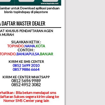
 Gambar untuk Download aplikasi panduan
bisnis topindopay di playstore
 DAFTAR MASTER DEALER
AT KHUSUS PENDAFTARAN AGEN
A MURAH
SILAHKAN KETIK :
TOPINDO
.
NAMA
.
KOTA
CONTOH :
TOPINDO
.
BANUAPULSA
.
BANJAR
KIRIM KE SMS CENTER
0852 1699 2010
0857 9886 6664
KIRIM KE CENTER WHATSAPP
0812 5696 9989
0852 4952 3082
rhatikan : Bila belum mendapat sms
aftaran Sukses segera kirim ulang ke
Nomor SMS Center yang lain