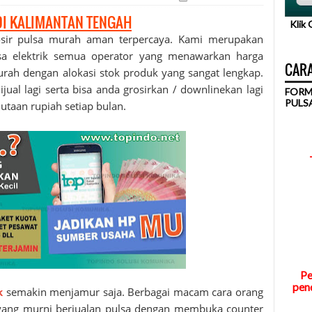
DI KALIMANTAN TENGAH
Klik
osir
pulsa murah
aman terpercaya. Kami merupakan
lsa elektrik semua operator yang menawarkan harga
CARA
urah dengan alokasi stok produk yang sangat lengkap.
jual lagi serta bisa anda grosirkan / downlinekan lagi
FORM
PULS
utaan rupiah setiap bulan.
Pe
pend
k
semakin menjamur saja. Berbagai macam cara orang
a yang murni berjualan pulsa dengan membuka counter