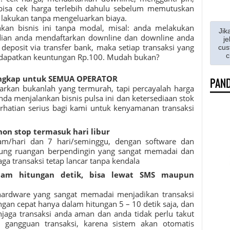
 bisa cek harga terlebih dahulu sebelum memutuskan
a lakukan tanpa mengeluarkan biaya.
nkan bisnis ini tanpa modal, misal: anda melakukan
Jik
ian anda mendaftarkan downline dan downline anda
je
deposit via transfer bank, maka setiap transaksi yang
cus
c
ndapatkan keuntungan Rp.100. Mudah bukan?
ngkap untuk SEMUA OPERATOR
PAND
rkan bukanlah yang termurah, tapi percayalah harga
da menjalankan bisnis pulsa ini dan ketersediaan stok
erhatian serius bagi kami untuk kenyamanan transaksi
non stop termasuk hari libur
am/hari dan 7 hari/seminggu, dengan software dan
ung ruangan berpendingin yang sangat memadai dan
jaga transaksi tetap lancar tanpa kendala
alam hitungan detik, bisa lewat SMS maupun
hardware yang sangat memadai menjadikan transaksi
gan cepat hanya dalam hitungan 5 – 10 detik saja, dan
jaga transaksi anda aman dan anda tidak perlu takut
 gangguan transaksi, karena sistem akan otomatis