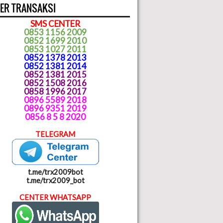
ER TRANSAKSI
SMS CENTER
0853 1156 2009
0852 1699 2010
0853 1027 2011
0852 1378 2013
0852 1381 2014
0852 1381 2015
0852 1508 2016
0858 1996 2017
0896 5589 2018
0896 9351 2019
0856 8 5 8 2020
TELEGRAM
t.me/trx2009bot
t.me/trx2009_bot
CENTER WHATSAPP