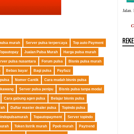
Jalan.
C
REKE
 pulsa murah
Server pulsa terpercaya
Top auto Payment
Topautopay
Jualan Pulsa Murah
Harga pulsa murah
rver pulsa nusantara
Forum pulsa
Bisnis pulsa murah
h
Bebas bayar
Bagi pulsa
Payfazz
 pulsa
Nomer Cantik
Cara mudah bisnis pulsa
gkawang
Server pulsa penipu
Bisnis pulsa tanpa modal
Cara gabung agen pulsa
Belajar bisnis pulsa
rah
Daftar master dealer pulsa
Topindo pulsa
pindopulsamurah
Topautopayment
Server topindo
murah
Token listrik murah
Ppob murah
Paytrend