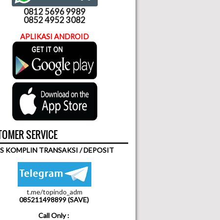
0812 5696 9989
0852 4952 3082
APLIKASI ANDROID
OMER SERVICE
S KOMPLIN TRANSAKSI / DEPOSIT
t.me/topindo_adm
085211498899 (SAVE)
Call Only :