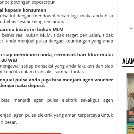
tanpa potongan sepeserpun
ual kepada konsumen
pulsa ini dengan mendownlinekan lagi, maka anda bisa
n bebas sesuai keinginan anda.
Un
karena bisnis ini bukan MLM
ah bisnis real bukan MLM, tidak target penjualan, tidak
r, anda menjual pulsa dengan keuntungan yang anda
lu siap membantu anda, termasuk hari libur mulai
ALAM
2.00 WIB
mengawal setiap transaksi yang anda lakukan dan siap
 kendala dalam transaksi sampai tuntas.
 menjual pulsa anda juga bisa menjadi agen voucher
 dengan satu deposit
bisa menjadi agen pulsa elektrik sekaligus agen
jadi agen pulsa elektrik yang aman terpercaya untuk
h besar.