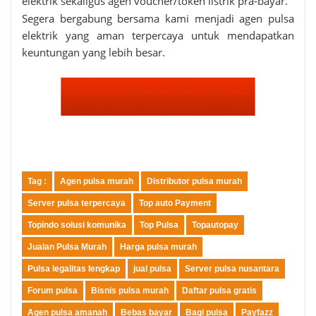
elektrik sekaligus agen voucher/token listrik pra-bayar.
Segera bergabung bersama kami menjadi agen pulsa
elektrik yang aman terpercaya untuk mendapatkan
keuntungan yang lebih besar.
Tag :
Agen pulsa murah
Distributor pulsa murah
Server pulsa terpercaya
Top auto Payment
Topindo solusi komunika
Top Pulsa
Topautopay
Jualan Pulsa Murah
Harga pulsa murah
Pulsa legalitas lengkap
jual pulsa
Server pulsa nusantara
Forum pulsa
Bisnis pulsa murah
Daftar pulsa gratis
Agen pulsa amanah
Bebas bayar
Bagi pulsa
Payfazz