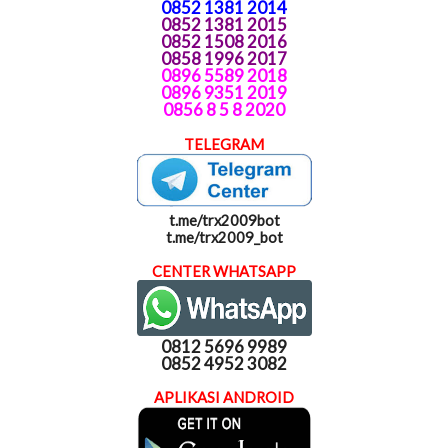
0852 1381 2014
0852 1381 2015
0852 1508 2016
0858 1996 2017
0896 5589 2018
0896 9351 2019
0856 8 5 8 2020
TELEGRAM
t.me/trx2009bot
t.me/trx2009_bot
CENTER WHATSAPP
0812 5696 9989
0852 4952 3082
APLIKASI ANDROID