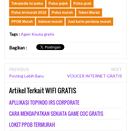
Tokopedia isi pulsa
Pulsa gojek
Pulsa grab
Pulsa termurah 2018
Pulsa murah
Token Murah
PPOB Murah
Indosat murah
Jual kartu perdana murah
Tags :
Agen Kouta gratis
Bagikan
:
PREVIOUS
NEXT
Posting Lebih Baru
VOUCER INTERNET GRATIS
Artikel Terkait WIFI GRATIS
APLLIKASI TOPINDO IRS CORPORATE
CARA MENDAPATKAN SENJATA GAME COC GRATIS
LOKET PPOB TERMURAH