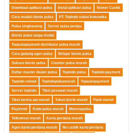
Download aplikasi pulsa
Instal aplikasi pulsa
Nomer Cantik
Cara mudah bisnis pulsa
PT. Topindo solusi komunika
Pulsa singkawang
Server pulsa penipu
Bisnis pulsa tanpa modal
Topautopayment distributor pulsa murah
Cara gabung agen pulsa
Belajar bisnis pulsa
Sukses bisnis pulsa
Counter pulsa murah
Daftar master dealer pulsa
Topindo pulsa
Topindo payment
Topindo reload
Topindopulsamurah
Topautopayment
Server topindo
Tiket pesawat murah
Tiket kereta api murah
Token listrik murah
Ppob murah
Paytrend
Kudo pulsa murah
Morenapulsa
Telkomsel murah
Kartu perdana murah
Agen kartu perdana murah
No cantik kartu perdana