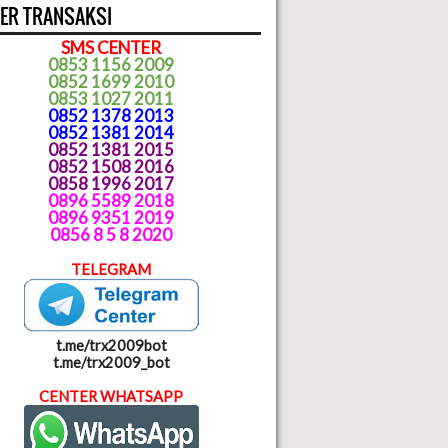
ER TRANSAKSI
SMS CENTER
0853 1156 2009
0852 1699 2010
0853 1027 2011
0852 1378 2013
0852 1381 2014
0852 1381 2015
0852 1508 2016
0858 1996 2017
0896 5589 2018
0896 9351 2019
0856 8 5 8 2020
TELEGRAM
t.me/trx2009bot
t.me/trx2009_bot
CENTER WHATSAPP