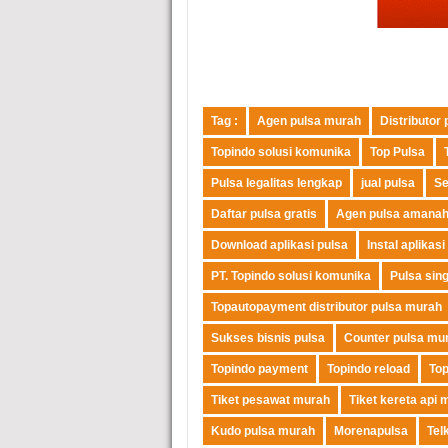
Tag :
Agen pulsa murah
Distributor
Topindo solusi komunika
Top Pulsa
Pulsa legalitas lengkap
jual pulsa
Se
Daftar pulsa gratis
Agen pulsa amana
Download aplikasi pulsa
Instal aplikasi
PT. Topindo solusi komunika
Pulsa sin
Topautopayment distributor pulsa murah
Sukses bisnis pulsa
Counter pulsa mu
Topindo payment
Topindo reload
To
Tiket pesawat murah
Tiket kereta api 
Kudo pulsa murah
Morenapulsa
Tel