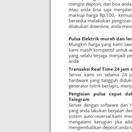
mengisi deposit, dan bisa and
Atau anda bisa saja menjala
markup harga Rp.100,- kemud
bersedia melakukan pengisian 
dilakukan downline, anda me
Pulsa Elektrik murah
dan le
Mungkin harga yang kami tawa
kami masih kompetitif untuk an
yang selalu terjaga menjadi p
anda
Transaksi Real Time 24 jam 
Server kami on selama 24 j
hardware yang tangguh diduk
generator lsitrik berlapis, men
Pengisian pulsa cepat d
Telegram
Server dengan software dan 
yang anda lakukan berjalan den
sistem auto reversal kami men
mengalami kerugian jika ada
mengembalikan deposit anda 