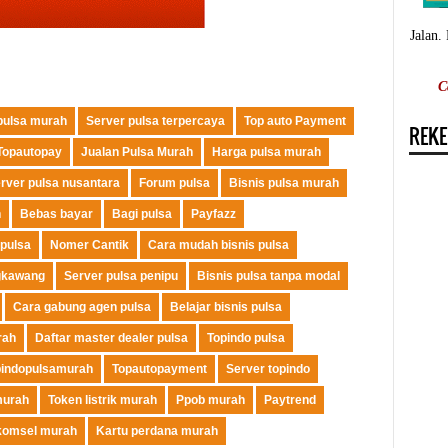
Jalan.
C
 pulsa murah
Server pulsa terpercaya
Top auto Payment
REKE
Topautopay
Jualan Pulsa Murah
Harga pulsa murah
rver pulsa nusantara
Forum pulsa
Bisnis pulsa murah
h
Bebas bayar
Bagi pulsa
Payfazz
 pulsa
Nomer Cantik
Cara mudah bisnis pulsa
gkawang
Server pulsa penipu
Bisnis pulsa tanpa modal
Cara gabung agen pulsa
Belajar bisnis pulsa
rah
Daftar master dealer pulsa
Topindo pulsa
pindopulsamurah
Topautopayment
Server topindo
murah
Token listrik murah
Ppob murah
Paytrend
komsel murah
Kartu perdana murah