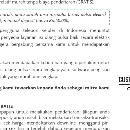
relatif murah tanpa biaya pendaftaran (GRATIS).
rah, anda sudah bisa memulai bisnis pulsa elektrik
k, minimal deposit hanya Rp.50.000,-.
engguna telepon seluler di Indonesia menuntut
nyedia layanan isi ulang pulsa baik secara elektrik
 segera bergabung bersama kami untuk mendapatkan
 akan mendapatkan kebutuhan yang diperlukan untuk
si ulang pulsa secara lengkap yaitu software pengisian
oduk yang murah dan lengkap.
CUST
g kami tawarkan kepada Anda sebagai mitra kami
C
GRATIS
apapun untuk melakukan pendaftaran. Jikapun anda
osit, anda masih bisa melakukan transaksi-transaksi
ti: cek harga, mendaftarkan downline, mengganti pin,
 bisa cek harga terlebih dahulu sebelum memutuskan