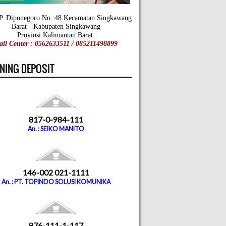
 P. Diponegoro No. 48 Kecamatan Singkawang
Barat - Kabupaten Singkawang
Provinsi Kalimantan Barat.
all Center : 0562633511 / 085211498899
NING DEPOSIT
817-0-984-111
An. : SEIKO MANITO
146-002 021-1111
An. : PT. TOPINDO SOLUSI KOMUNIKA
876-111-1-117