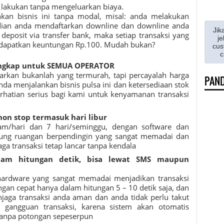
a lakukan tanpa mengeluarkan biaya.
nkan bisnis ini tanpa modal, misal: anda melakukan
ian anda mendaftarkan downline dan downline anda
Jik
deposit via transfer bank, maka setiap transaksi yang
je
ndapatkan keuntungan Rp.100. Mudah bukan?
cus
c
ngkap untuk SEMUA OPERATOR
rkan bukanlah yang termurah, tapi percayalah harga
PAND
da menjalankan bisnis pulsa ini dan ketersediaan stok
erhatian serius bagi kami untuk kenyamanan transaksi
non stop termasuk hari libur
am/hari dan 7 hari/seminggu, dengan software dan
ung ruangan berpendingin yang sangat memadai dan
jaga transaksi tetap lancar tanpa kendala
alam hitungan detik, bisa lewat SMS maupun
hardware yang sangat memadai menjadikan transaksi
gan cepat hanya dalam hitungan 5 – 10 detik saja, dan
jaga transaksi anda aman dan anda tidak perlu takut
 gangguan transaksi, karena sistem akan otomatis
tanpa potongan sepeserpun