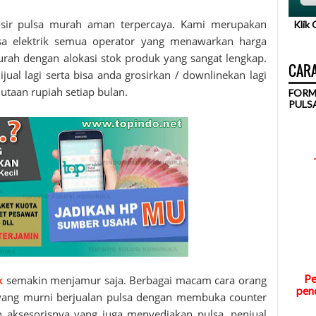
osir
pulsa murah
aman terpercaya. Kami merupakan
Klik
lsa elektrik semua operator yang menawarkan harga
urah dengan alokasi stok produk yang sangat lengkap.
CARA
jual lagi serta bisa anda grosirkan / downlinekan lagi
utaan rupiah setiap bulan.
FORM
PULS
Pe
k
semakin menjamur saja. Berbagai macam cara orang
pend
a yang murni berjualan pulsa dengan membuka counter
 aksesorisnya yang juga menyediakan pulsa, penjual