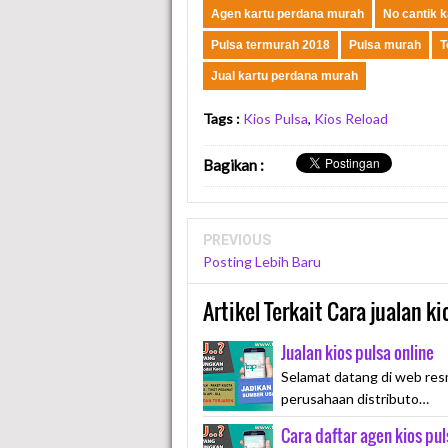
Agen kartu perdana murah
No cantik 
Pulsa termurah 2018
Pulsa murah
T
Jual kartu perdana murah
Tags :
Kios Pulsa
,
Kios Reload
Bagikan
:
PREVIOUS
Posting Lebih Baru
Artikel Terkait Cara jualan ki
Jualan kios pulsa online
Selamat datang di web res
perusahaan distributo…
Cara daftar agen kios pu