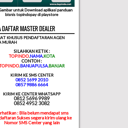
 Gambar untuk Download aplikasi panduan
bisnis topindopay di playstore
 DAFTAR MASTER DEALER
AT KHUSUS PENDAFTARAN AGEN
A MURAH
SILAHKAN KETIK :
TOPINDO
.
NAMA
.
KOTA
CONTOH :
TOPINDO
.
BANUAPULSA
.
BANJAR
KIRIM KE SMS CENTER
0852 1699 2010
0857 9886 6664
KIRIM KE CENTER WHATSAPP
0812 5696 9989
0852 4952 3082
rhatikan : Bila belum mendapat sms
aftaran Sukses segera kirim ulang ke
Nomor SMS Center yang lain