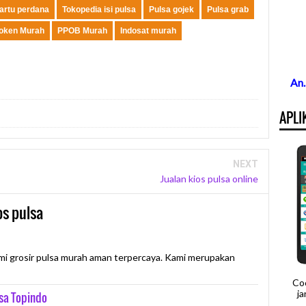
kartu perdana
Tokopedia isi pulsa
Pulsa gojek
Pulsa grab
oken Murah
PPOB Murah
Indosat murah
An
APLI
NEXT
Jualan kios pulsa online
os pulsa
mi grosir pulsa murah aman terpercaya. Kami merupakan
Co
j
lsa Topindo