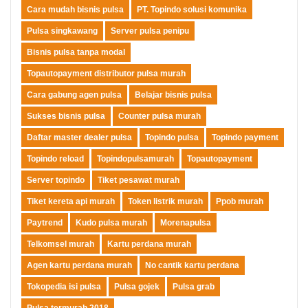
Cara mudah bisnis pulsa
PT. Topindo solusi komunika
Pulsa singkawang
Server pulsa penipu
Bisnis pulsa tanpa modal
Topautopayment distributor pulsa murah
Cara gabung agen pulsa
Belajar bisnis pulsa
Sukses bisnis pulsa
Counter pulsa murah
Daftar master dealer pulsa
Topindo pulsa
Topindo payment
Topindo reload
Topindopulsamurah
Topautopayment
Server topindo
Tiket pesawat murah
Tiket kereta api murah
Token listrik murah
Ppob murah
Paytrend
Kudo pulsa murah
Morenapulsa
Telkomsel murah
Kartu perdana murah
Agen kartu perdana murah
No cantik kartu perdana
Tokopedia isi pulsa
Pulsa gojek
Pulsa grab
Pulsa termurah 2018