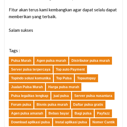
Fitur akan terus kami kembangkan agar dapat selalu dapat
memberikan yang terbaik.
Salam sukses
Tags :
Pulsa Murah
Agen pulsa murah
Distributor pulsa murah
Server pulsa terpercaya
Top auto Payment
Topindo solusi komunika
Top Pulsa
Topautopay
Jualan Pulsa Murah
Harga pulsa murah
Pulsa legalitas lengkap
jual pulsa
Server pulsa nusantara
Forum pulsa
Bisnis pulsa murah
Daftar pulsa gratis
Agen pulsa amanah
Bebas bayar
Bagi pulsa
Payfazz
Download aplikasi pulsa
Instal aplikasi pulsa
Nomer Cantik