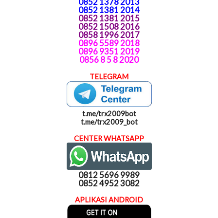
0852 1378 2013
0852 1381 2014
0852 1381 2015
0852 1508 2016
0858 1996 2017
0896 5589 2018
0896 9351 2019
0856 8 5 8 2020
TELEGRAM
t.me/trx2009bot
t.me/trx2009_bot
CENTER WHATSAPP
0812 5696 9989
0852 4952 3082
APLIKASI ANDROID