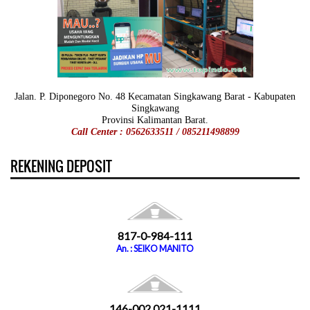
Jalan. P. Diponegoro No. 48 Kecamatan Singkawang Barat - Kabupaten
Singkawang
Provinsi Kalimantan Barat.
Call Center : 0562633511 / 085211498899
REKENING DEPOSIT
817-0-984-111
An. : SEIKO MANITO
146-002 021-1111