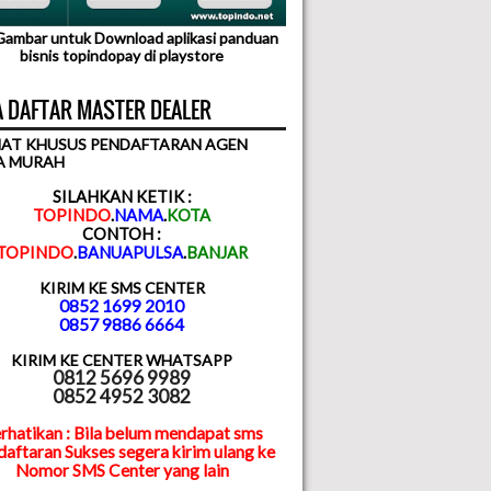
 Gambar untuk Download aplikasi panduan
bisnis topindopay di playstore
 DAFTAR MASTER DEALER
AT KHUSUS PENDAFTARAN AGEN
A MURAH
SILAHKAN KETIK :
TOPINDO
.
NAMA
.
KOTA
CONTOH :
TOPINDO
.
BANUAPULSA
.
BANJAR
KIRIM KE SMS CENTER
0852 1699 2010
0857 9886 6664
KIRIM KE CENTER WHATSAPP
0812 5696 9989
0852 4952 3082
rhatikan : Bila belum mendapat sms
aftaran Sukses segera kirim ulang ke
Nomor SMS Center yang lain