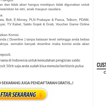
n Hangus.
an dan tidak akan hangus meskipun tidak digunakan untuk
iwariskan ke istri, anak maupun saudara.
ga.
Data, Bolt, E-Money, PLN Prabayar & Pasca, Telkom, PDAM,
ayar, TV Kabel, Saldo Gojek & Grab, Voucher Game Online
tkan Komisi.
nda ( Downline ) tanpa batasan level sehingga anda bebas
aknya. semakin banyak downline maka komisi anda akan
eposit.
rnama di Indonesia untuk kemudahan pengisian saldo
CUST
osit 50rb saja anda sudah bisa memulai berbisnis pulsa
C
 SEKARANG JUGA PENDAFTARAN GRATIS...!