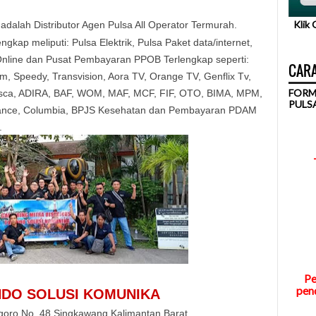
Klik
adalah Distributor Agen Pulsa All Operator Termurah.
ngkap meliputi: Pulsa Elektrik, Pulsa Paket data/internet,
nline dan Pusat Pembayaran PPOB Terlengkap seperti:
CARA
, Speedy, Transvision, Aora TV, Orange TV, Genflix Tv,
FORM
Pasca, ADIRA, BAF, WOM, MAF, MCF, FIF, OTO, BIMA, MPM,
PULS
nance, Columbia, BPJS Kesehatan dan Pembayaran PDAM
.
Pe
pend
INDO SOLUSI KOMUNIKA
ogoro No. 48 Singkawang Kalimantan Barat