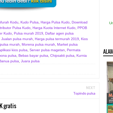
Murah Kodu
,
Kudo Pulsa
,
Harga Pulsa Kudo
,
Download
Un
tributor Pulsa Kudo
,
Harga Kuota Internet Kudo
,
PPOB
er Kudo
,
Pulsa murah 2019
,
Daftar agen pulsa
 Jualan pulsa murah
,
Harga pulsa termurah 2019
,
Kios
pulsa murah
,
Morena pulsa murah
,
Market pulsa
likasi kios pulsa
,
Server pulsa magetan
,
Permata
ALAM
pona pulsa
,
Bebas bayar pulsa
,
Chipsakti pulsa
,
Kurnia
Banua pulsa
,
Juara pulsa
NEXT
Topindo pulsa
K gratis