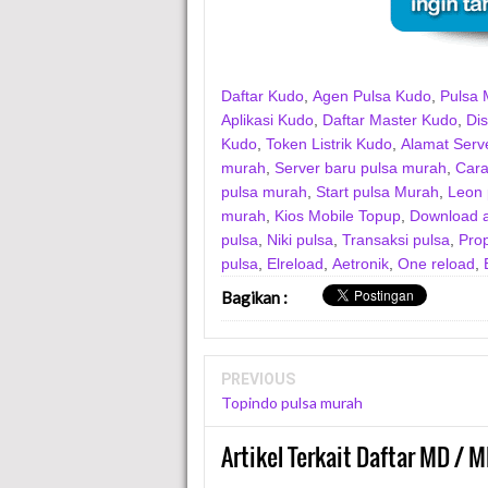
Daftar Kudo
,
Agen Pulsa Kudo
,
Pulsa 
Aplikasi Kudo
,
Daftar Master Kudo
,
Dis
Kudo
,
Token Listrik Kudo
,
Alamat Serv
murah
,
Server baru pulsa murah
,
Cara
pulsa murah
,
Start pulsa Murah
,
Leon 
murah
,
Kios Mobile Topup
,
Download ap
pulsa
,
Niki pulsa
,
Transaksi pulsa
,
Pro
pulsa
,
Elreload
,
Aetronik
,
One reload
,
Bagikan
:
PREVIOUS
Topindo pulsa murah
Artikel Terkait Daftar MD / M