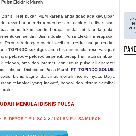
Pulsa Elektrik Murah
 Bisnis Real bukan MLM karena anda tidak ada kewajiban
Jik
 ada kewajiban merekrut member dan tidak pula diharuskan
je
cus
ebas menentukan sendiri berapa modal untuk anda jualan
c
nentukan sendiri. Bisnis Jualan Pulsa Elektrik merupakan
rator Termurah dengan modal kecil dan resiko sangat rendah
PAND
kami
TOPINDO
sekaligus anda bisa membuka reservasi jual
ai pelosok – pelosok terpencil. Setiap hari ratusan ribuan
elepon, sms dan internet, dan untuk pulsa all operator
na telepon. Distributor Pulsa Murah
PT. TOPINDO SOLUSI
olusi bisnis bagi anda untuk meraih income nyata. Biaya
gan teknologi yang inovatif, handal dan sistem fleksibel
erator.
UDAH MEMULAI BISNIS PULSA
>
ISI DEPOSIT PULSA
>
>
JUALAN PULSA MURAH