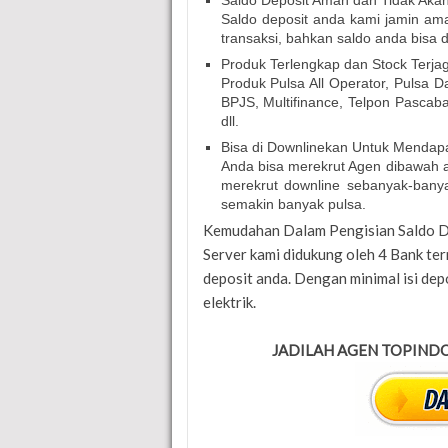
Saldo Deposit Aman dan Tidak Aka
Saldo deposit anda kami jamin am
transaksi, bahkan saldo anda bisa d
Produk Terlengkap dan Stock Terja
Produk Pulsa All Operator, Pulsa 
BPJS, Multifinance, Telpon Pascab
dll.
Bisa di Downlinekan Untuk Mendapa
Anda bisa merekrut Agen dibawah a
merekrut downline sebanyak-bany
semakin banyak pulsa.
Kemudahan Dalam Pengisian Saldo D
Server kami didukung oleh 4 Bank te
deposit anda. Dengan minimal isi dep
elektrik.
JADILAH AGEN TOPINDO