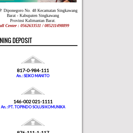
 P. Diponegoro No. 48 Kecamatan Singkawang
Barat - Kabupaten Singkawang
Provinsi Kalimantan Barat.
all Center : 0562633511 / 085211498899
NING DEPOSIT
817-0-984-111
An. : SEIKO MANITO
146-002 021-1111
An. : PT. TOPINDO SOLUSI KOMUNIKA
876-111-1-117