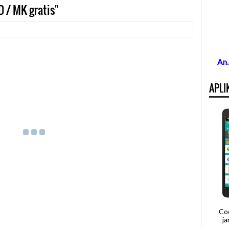
 / MK gratis"
An
APLI
Co
j