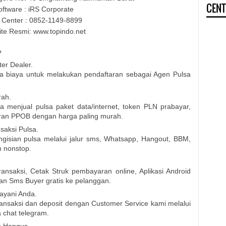
CENT
oftware : iRS Corporate
 Center : 0852-1149-8899
te Resmi: www.topindo.net
?
er Dealer.
ada biaya untuk melakukan pendaftaran sebagai Agen Pulsa
rah.
sa menjual pulsa paket data/internet, token PLN prabayar,
ran PPOB dengan harga paling murah.
aksi Pulsa.
gisian pulsa melalui jalur sms, Whatsapp, Hangout, BBM,
m nonstop.
nsaksi, Cetak Struk pembayaran online, Aplikasi Android
an Sms Buyer gratis ke pelanggan.
ayani Anda.
nsaksi dan deposit dengan Customer Service kami melalui
 chat telegram.