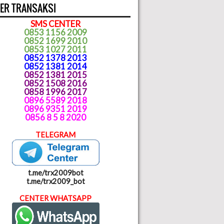
ER TRANSAKSI
SMS CENTER
0853 1156 2009
0852 1699 2010
0853 1027 2011
0852 1378 2013
0852 1381 2014
0852 1381 2015
0852 1508 2016
0858 1996 2017
0896 5589 2018
0896 9351 2019
0856 8 5 8 2020
TELEGRAM
t.me/trx2009bot
t.me/trx2009_bot
CENTER WHATSAPP