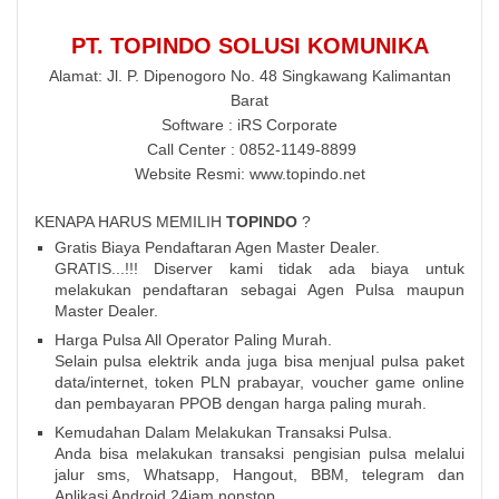
PT. TOPINDO SOLUSI KOMUNIKA
Alamat: Jl. P. Dipenogoro No. 48 Singkawang Kalimantan
Barat
Software : iRS Corporate
Call Center : 0852-1149-8899
Website Resmi: www.topindo.net
KENAPA HARUS MEMILIH
TOPINDO
?
Gratis Biaya Pendaftaran Agen Master Dealer.
GRATIS...!!! Diserver kami tidak ada biaya untuk
melakukan pendaftaran sebagai Agen Pulsa maupun
Master Dealer.
Harga Pulsa All Operator Paling Murah.
Selain pulsa elektrik anda juga bisa menjual pulsa paket
data/internet, token PLN prabayar, voucher game online
dan pembayaran PPOB dengan harga paling murah.
Kemudahan Dalam Melakukan Transaksi Pulsa.
Anda bisa melakukan transaksi pengisian pulsa melalui
jalur sms, Whatsapp, Hangout, BBM, telegram dan
Aplikasi Android 24jam nonstop.