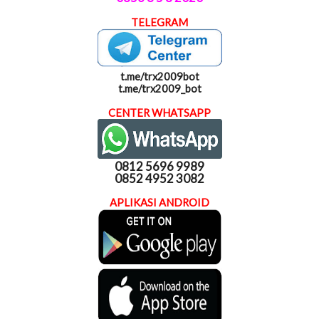
TELEGRAM
t.me/trx2009bot
t.me/trx2009_bot
CENTER WHATSAPP
0812 5696 9989
0852 4952 3082
APLIKASI ANDROID