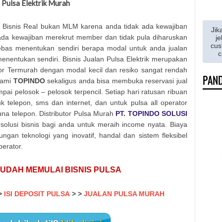
Pulsa Elektrik Murah
 Bisnis Real bukan MLM karena anda tidak ada kewajiban
Jik
 ada kewajiban merekrut member dan tidak pula diharuskan
je
cus
ebas menentukan sendiri berapa modal untuk anda jualan
c
nentukan sendiri. Bisnis Jualan Pulsa Elektrik merupakan
rator Termurah dengan modal kecil dan resiko sangat rendah
PAND
kami
TOPINDO
sekaligus anda bisa membuka reservasi jual
ai pelosok – pelosok terpencil. Setiap hari ratusan ribuan
elepon, sms dan internet, dan untuk pulsa all operator
na telepon. Distributor Pulsa Murah
PT. TOPINDO SOLUSI
olusi bisnis bagi anda untuk meraih income nyata. Biaya
gan teknologi yang inovatif, handal dan sistem fleksibel
erator.
UDAH MEMULAI BISNIS PULSA
>
ISI DEPOSIT PULSA
>
>
JUALAN PULSA MURAH