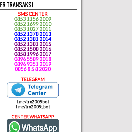
ER TRANSAKSI
SMS CENTER
0853 1156 2009
0852 1699 2010
0853 1027 2011
0852 1378 2013
0852 1381 2014
0852 1381 2015
0852 1508 2016
0858 1996 2017
0896 5589 2018
0896 9351 2019
0856 8 5 8 2020
TELEGRAM
t.me/trx2009bot
t.me/trx2009_bot
CENTER WHATSAPP