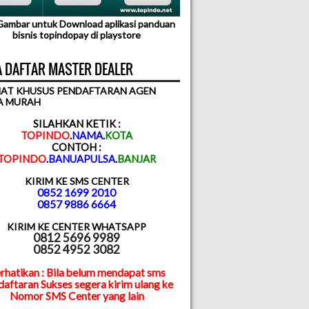
 Gambar untuk Download aplikasi panduan
bisnis topindopay di playstore
 DAFTAR MASTER DEALER
AT KHUSUS PENDAFTARAN AGEN
A MURAH
SILAHKAN KETIK :
TOPINDO
.
NAMA
.
KOTA
CONTOH :
TOPINDO
.
BANUAPULSA
.
BANJAR
KIRIM KE SMS CENTER
0852 1699 2010
0857 9886 6664
KIRIM KE CENTER WHATSAPP
0812 5696 9989
0852 4952 3082
rhatikan : Bila belum mendapat sms
aftaran Sukses segera kirim ulang ke
Nomor SMS Center yang lain