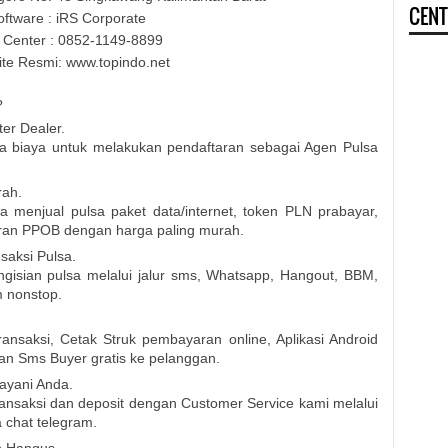
CENT
oftware : iRS Corporate
 Center : 0852-1149-8899
te Resmi: www.topindo.net
?
er Dealer.
ada biaya untuk melakukan pendaftaran sebagai Agen Pulsa
rah.
sa menjual pulsa paket data/internet, token PLN prabayar,
ran PPOB dengan harga paling murah.
aksi Pulsa.
gisian pulsa melalui jalur sms, Whatsapp, Hangout, BBM,
m nonstop.
nsaksi, Cetak Struk pembayaran online, Aplikasi Android
an Sms Buyer gratis ke pelanggan.
ayani Anda.
nsaksi dan deposit dengan Customer Service kami melalui
 chat telegram.