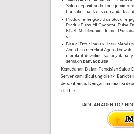
Saldo Deposit Aman dan Tidak Aka
Saldo deposit anda kami jamin am
transaksi, bahkan saldo anda bisa d
Produk Terlengkap dan Stock Terja
Produk Pulsa All Operator, Pulsa 
BPJS, Multifinance, Telpon Pascab
dll.
Bisa di Downlinekan Untuk Mendapa
Anda bisa merekrut Agen dibawah a
merekrut downline sebanyak-bany
semakin banyak pulsa.
Kemudahan Dalam Pengisian Saldo D
Server kami didukung oleh 4 Bank te
deposit anda. Dengan minimal isi dep
elektrik.
JADILAH AGEN TOPINDO