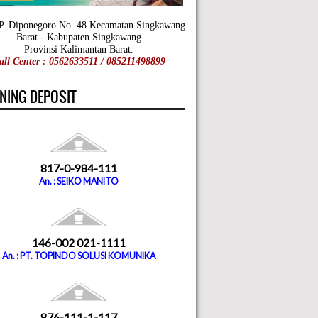
 P. Diponegoro No. 48 Kecamatan Singkawang
Barat - Kabupaten Singkawang
Provinsi Kalimantan Barat.
all Center : 0562633511 / 085211498899
NING DEPOSIT
817-0-984-111
An. : SEIKO MANITO
146-002 021-1111
An. : PT. TOPINDO SOLUSI KOMUNIKA
876-111-1-117