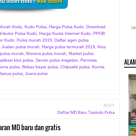
Murah Kodu
,
Kudo Pulsa
,
Harga Pulsa Kudo
,
Download
Un
tributor Pulsa Kudo
,
Harga Kuota Internet Kudo
,
PPOB
er Kudo
,
Pulsa murah 2019
,
Daftar agen pulsa
 Jualan pulsa murah
,
Harga pulsa termurah 2019
,
Kios
pulsa murah
,
Morena pulsa murah
,
Market pulsa
likasi kios pulsa
,
Server pulsa magetan
,
Permata
ALAM
pona pulsa
,
Bebas bayar pulsa
,
Chipsakti pulsa
,
Kurnia
Banua pulsa
,
Juara pulsa
NEXT
Daftar MD Baru Topindo Pulsa
aran MD baru dan gratis