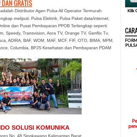
 DAN GRATIS
Klik
adalah Distributor Agen Pulsa All Operator Termurah.
ngkap meliputi: Pulsa Elektrik, Pulsa Paket data/internet,
nline dan Pusat Pembayaran PPOB Terlengkap seperti:
CARA
, Speedy, Transvision, Aora TV, Orange TV, Genflix Tv,
FORM
Pasca, ADIRA, BAF, WOM, MAF, MCF, FIF, OTO, BIMA, MPM,
PULS
nance, Columbia, BPJS Kesehatan dan Pembayaran PDAM
.
Pe
pend
INDO SOLUSI KOMUNIKA
ogoro No. 48 Singkawang Kalimantan Barat