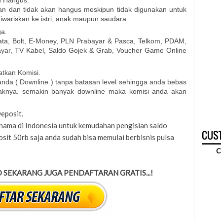
n Hangus.
an dan tidak akan hangus meskipun tidak digunakan untuk
iwariskan ke istri, anak maupun saudara.
ga.
Data, Bolt, E-Money, PLN Prabayar & Pasca, Telkom, PDAM,
ayar, TV Kabel, Saldo Gojek & Grab, Voucher Game Online
tkan Komisi.
nda ( Downline ) tanpa batasan level sehingga anda bebas
aknya. semakin banyak downline maka komisi anda akan
eposit.
rnama di Indonesia untuk kemudahan pengisian saldo
CUST
osit 50rb saja anda sudah bisa memulai berbisnis pulsa
C
 SEKARANG JUGA PENDAFTARAN GRATIS...!