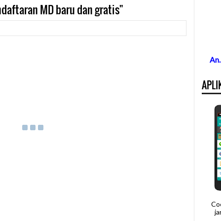
aftaran MD baru dan gratis"
An
APLI
Co
j