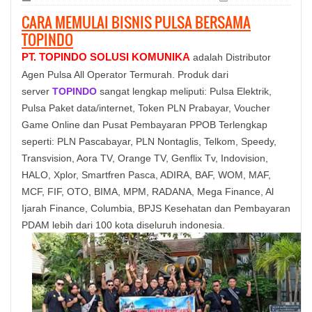
CARA MEMULAI BISNIS PULSA BERSAMA
TOPINDO
PT. TOPINDO SOLUSI KOMUNIKA
adalah Distributor
Agen Pulsa All Operator Termurah. Produk dari
server
TOPINDO
sangat lengkap meliputi: Pulsa Elektrik,
Pulsa Paket data/internet, Token PLN Prabayar, Voucher
Game Online dan Pusat Pembayaran PPOB Terlengkap
seperti: PLN Pascabayar, PLN Nontaglis, Telkom, Speedy,
Transvision, Aora TV, Orange TV, Genflix Tv, Indovision,
HALO, Xplor, Smartfren Pasca, ADIRA, BAF, WOM, MAF,
MCF, FIF, OTO, BIMA, MPM, RADANA, Mega Finance, Al
Ijarah Finance, Columbia, BPJS Kesehatan dan Pembayaran
PDAM lebih dari 100 kota diseluruh indonesia.