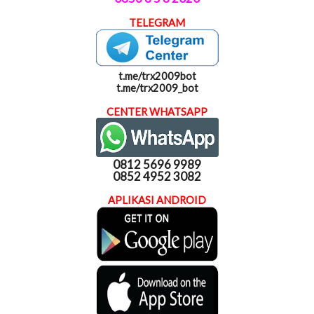
TELEGRAM
t.me/trx2009bot
t.me/trx2009_bot
CENTER WHATSAPP
0812 5696 9989
0852 4952 3082
APLIKASI ANDROID