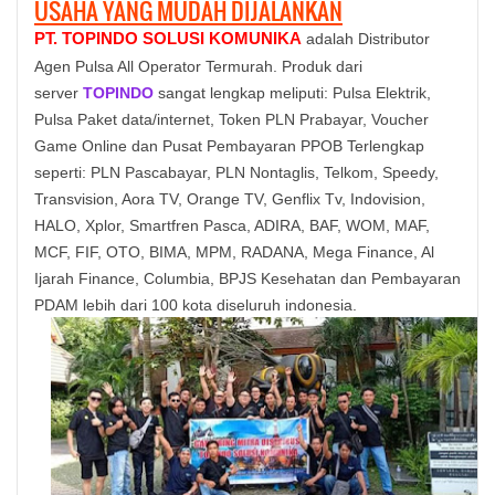
USAHA YANG MUDAH DIJALANKAN
PT. TOPINDO SOLUSI KOMUNIKA
adalah Distributor
Agen Pulsa All Operator Termurah. Produk dari
server
TOPINDO
sangat lengkap meliputi: Pulsa Elektrik,
Pulsa Paket data/internet, Token PLN Prabayar, Voucher
Game Online dan Pusat Pembayaran PPOB Terlengkap
seperti: PLN Pascabayar, PLN Nontaglis, Telkom, Speedy,
Transvision, Aora TV, Orange TV, Genflix Tv, Indovision,
HALO, Xplor, Smartfren Pasca, ADIRA, BAF, WOM, MAF,
MCF, FIF, OTO, BIMA, MPM, RADANA, Mega Finance, Al
Ijarah Finance, Columbia, BPJS Kesehatan dan Pembayaran
PDAM lebih dari 100 kota diseluruh indonesia.