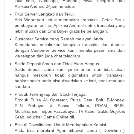
jalur sms, Whatsapp, Hangout, BBM, telegram dan
Aplikasi Android 24jam nonstop.
Fitur Server Lengkap dan Teruji.
Ada Webreport untuk memonitor transaksi, Cetak Struk
pembayaran online, Aplikasi Android untuk transaksi yang
lebih mudah dan Sms Buyer gratis ke pelanggan.
Customer Service Yang Ramah melayani Anda.
Kemudahan melakukan komplain transaksi dan deposit
dengan Customer Service kami melalui pesan sms dan
via telepon dan juga chat telegram.
Saldo Deposit Aman dan Tidak Akan Hangus.
Saldo deposit anda kami jamin aman dan tidak akan
hangus meskipun tidak digunakan untuk transaksi,
bahkan saldo anda bisa diwariskan ke istri, anak maupun
saudara.
Produk Terlengkap dan Stock Terjaga.
Produk Pulsa All Operator, Pulsa Data, Bolt, E-Money,
PLN Prabayar & Pasca, Telkom, PDAM, BPJS,
Multifinance, Telpon Pascabayar, TV Kabel, Saldo Gojek &
Grab, Voucher Game Online dll.
Bisa di Downlinekan Untuk Mendapatkan Komisi.
Anda bisa merekrut Agen dibawah anda ( Downline )