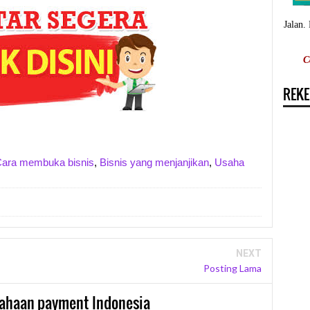
Jalan.
C
REKE
ara membuka bisnis
,
Bisnis yang menjanjikan
,
Usaha
NEXT
Posting Lama
usahaan payment Indonesia