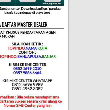
 Gambar untuk Download aplikasi panduan
bisnis topindopay di playstore
 DAFTAR MASTER DEALER
AT KHUSUS PENDAFTARAN AGEN
A MURAH
SILAHKAN KETIK :
TOPINDO
.
NAMA
.
KOTA
CONTOH :
TOPINDO
.
BANUAPULSA
.
BANJAR
KIRIM KE SMS CENTER
0852 1699 2010
0857 9886 6664
KIRIM KE CENTER WHATSAPP
0812 5696 9989
0852 4952 3082
rhatikan : Bila belum mendapat sms
aftaran Sukses segera kirim ulang ke
Nomor SMS Center yang lain