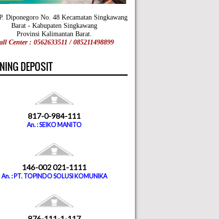
 P. Diponegoro No. 48 Kecamatan Singkawang
Barat - Kabupaten Singkawang
Provinsi Kalimantan Barat.
all Center : 0562633511 / 085211498899
NING DEPOSIT
817-0-984-111
An. : SEIKO MANITO
146-002 021-1111
An. : PT. TOPINDO SOLUSI KOMUNIKA
876-111-1-117