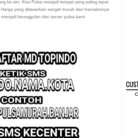
ang ke sini. Kios Pulsa menjadi tempat yang paling tepat
a. Harga yang ditawarkan sangat murah dan transaksinya
g menjadi keunggulan dari server pulsa kami.
CUST
C