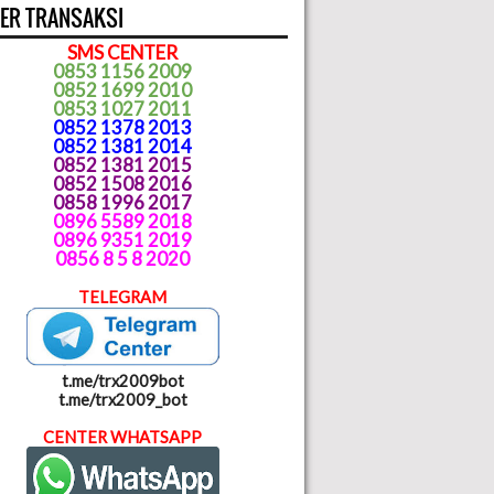
ER TRANSAKSI
SMS CENTER
0853 1156 2009
0852 1699 2010
0853 1027 2011
0852 1378 2013
0852 1381 2014
0852 1381 2015
0852 1508 2016
0858 1996 2017
0896 5589 2018
0896 9351 2019
0856 8 5 8 2020
TELEGRAM
t.me/trx2009bot
t.me/trx2009_bot
CENTER WHATSAPP