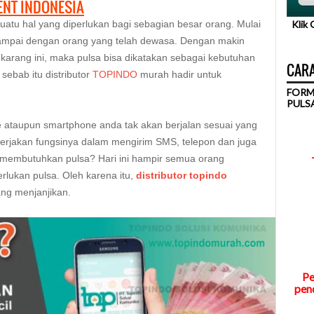
NT INDONESIA
uatu hal yang diperlukan bagi sebagian besar orang. Mulai
Klik
sampai dengan orang yang telah dewasa. Dengan makin
arang ini, maka pulsa bisa dikatakan sebagai kebutuhan
CARA
sebab itu distributor
TOPINDO
murah hadir untuk
FORM
PULS
ataupun smartphone anda tak akan berjalan sesuai yang
gerjakan fungsinya dalam mengirim SMS, telepon dan juga
n membutuhkan pulsa? Hari ini hampir semua orang
rlukan pulsa. Oleh karena itu,
distributor topindo
ng menjanjikan.
Pe
pend