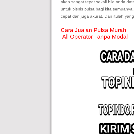
akan sangat tepat sekali bila anda dat
untuk bisnis pulsa bagi kita semuany
cepat dan juga akurat. Dan itulah yan
Cara Jualan Pulsa Murah
All Operator Tanpa Modal