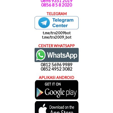
0896 9351 2019
0856 8 5 8 2020
TELEGRAM
t.me/trx2009bot
t.me/trx2009_bot
CENTER WHATSAPP
0812 5696 9989
0852 4952 3082
APLIKASI ANDROID