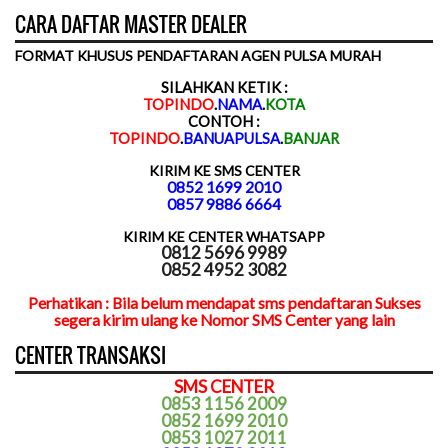
CARA DAFTAR MASTER DEALER
FORMAT KHUSUS PENDAFTARAN AGEN PULSA MURAH
SILAHKAN KETIK :
TOPINDO
.
NAMA
.
KOTA
CONTOH :
TOPINDO
.
BANUAPULSA
.
BANJAR
KIRIM KE SMS CENTER
0852 1699 2010
0857 9886 6664
KIRIM KE CENTER WHATSAPP
0812 5696 9989
0852 4952 3082
Perhatikan : Bila belum mendapat sms pendaftaran Sukses
segera kirim ulang ke Nomor SMS Center yang lain
CENTER TRANSAKSI
SMS CENTER
0853 1156 2009
0852 1699 2010
0853 1027 2011