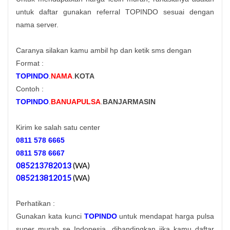
untuk daftar gunakan referral TOPINDO sesuai dengan
nama server.
Caranya silakan kamu ambil hp dan ketik sms dengan
Format :
TOPINDO
.
NAMA
.
KOTA
Contoh :
TOPINDO
.
BANUAPULSA
.
BANJARMASIN
Kirim ke salah satu center
0811 578 6665
0811 578 6667
085213782013
(WA)
085213812015
(WA)
Perhatikan :
Gunakan kata kunci
TOPINDO
untuk mendapat harga pulsa
super murah se Indonesia, dibandingkan jika kamu daftar