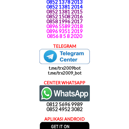
0852 1378 2013
0852 1381 2014
0852 1381 2015
0852 1508 2016
0858 1996 2017
0896 5589 2018
0896 9351 2019
0856 8 5 8 2020
TELEGRAM
t.me/trx2009bot
t.me/trx2009_bot
CENTER WHATSAPP
0812 5696 9989
0852 4952 3082
APLIKASI ANDROID