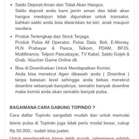
Saldo Deposit Aman dan Tidak Akan Hangus.
Saldo deposit anda kami jamin aman dan tidak akan
hangus meskipun tidak digunakan untuk transaksi,
bahkan saldo anda bisa diwariskan ke istri, anak maupun
saudara.
Produk Terlengkap dan Stock Terjaga.
Produk Pulsa All Operator, Pulsa Data, Bolt, E-Money,
PLN Prabayar & Pasca, Telkom, PDAM, BPJS,
Multifinance, Telpon Pascabayar, TV Kabel, Saldo Gojek &
Grab, Voucher Game Online dll.
Bisa di Downlinekan Untuk Mendapatkan Komisi.
Anda bisa merekrut Agen dibawah anda ( Downline )
tanpa batasan level sehingga anda bebas merekrut
downline sebanyak-banyaknya. semakin banyak downline
maka komisi anda akan semakin banyak pulsa.
BAGAIMANA CARA GABUNG TOPINDO ?
Cara daftar Topindo sangatlah mudah dan untuk memulai
bisnis pulsa di Topindo juga tidak perlu modal besar, cukup
Rp.50.000,- sudah bisa jualan.
Untuk mendapatkan harga lebih murah, rahasianya adalah