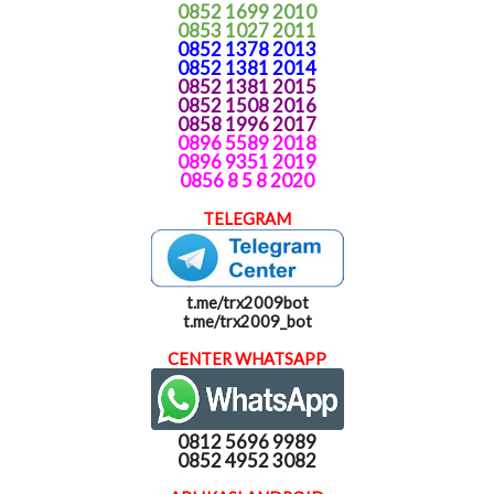
0852 1699 2010
0853 1027 2011
0852 1378 2013
0852 1381 2014
0852 1381 2015
0852 1508 2016
0858 1996 2017
0896 5589 2018
0896 9351 2019
0856 8 5 8 2020
TELEGRAM
t.me/trx2009bot
t.me/trx2009_bot
CENTER WHATSAPP
0812 5696 9989
0852 4952 3082