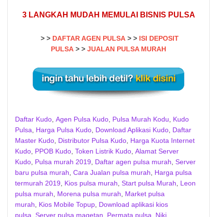
3 LANGKAH MUDAH MEMULAI BISNIS PULSA
> >
DAFTAR AGEN PULSA
> >
ISI DEPOSIT
PULSA
>
>
JUALAN PULSA MURAH
Daftar Kudo
,
Agen Pulsa Kudo
,
Pulsa Murah Kodu
,
Kudo
Pulsa
,
Harga Pulsa Kudo
,
Download Aplikasi Kudo
,
Daftar
Master Kudo
,
Distributor Pulsa Kudo
,
Harga Kuota Internet
Kudo
,
PPOB Kudo
,
Token Listrik Kudo
,
Alamat Server
Kudo
,
Pulsa murah 2019
,
Daftar agen pulsa murah
,
Server
baru pulsa murah
,
Cara Jualan pulsa murah
,
Harga pulsa
termurah 2019
,
Kios pulsa murah
,
Start pulsa Murah
,
Leon
pulsa murah
,
Morena pulsa murah
,
Market pulsa
murah
,
Kios Mobile Topup
,
Download aplikasi kios
pulsa
,
Server pulsa magetan
,
Permata pulsa
,
Niki