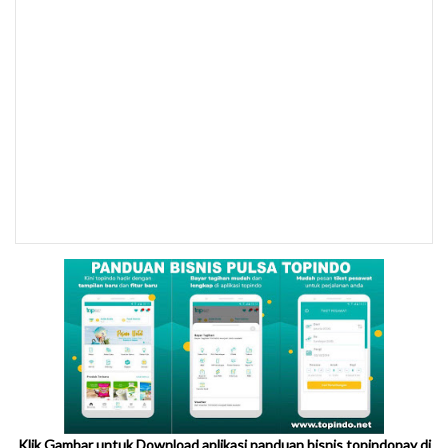
Klik Gambar untuk Download aplikasi panduan bisnis topindopay di